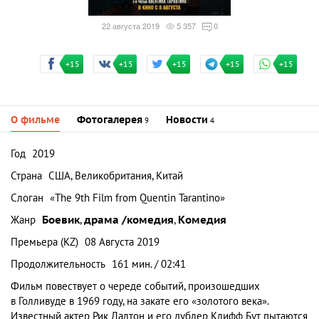
22 августа 2019
5 357
0
+15
+15
+15
+15
+15
О фильме
Фотогалерея
Новости
9
4
Год
2019
Страна
США, Великобритания, Китай
Слоган
«The 9th Film from Quentin Tarantino»
Жанр
Боевик
,
драма /комедия
,
Комедия
Премьера (KZ)
08 Августа 2019
Продолжительность
161 мин. / 02:41
Фильм повествует о череде событий, произошедших
в Голливуде в 1969 году, на закате его «золотого века».
Известный актер Рик Далтон и его дублер Клифф Бут пытаются