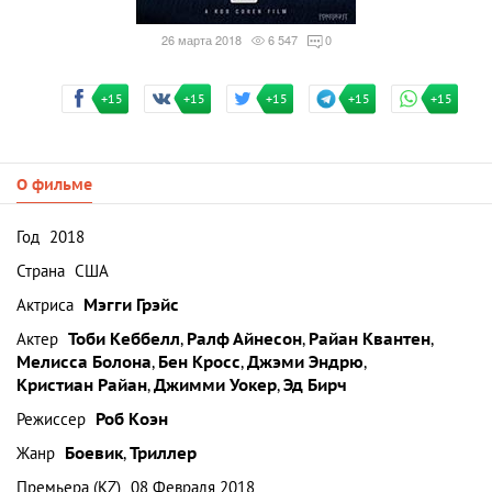
26 марта 2018
6 547
0
+15
+15
+15
+15
+15
О фильме
Год
2018
Страна
США
Актриса
Мэгги Грэйс
Актер
Тоби Кеббелл
,
Ралф Айнесон
,
Райан Квантен
,
Мелисса Болона
,
Бен Кросс
,
Джэми Эндрю
,
Кристиан Райан
,
Джимми Уокер
,
Эд Бирч
Режиссер
Роб Коэн
Жанр
Боевик
,
Триллер
Премьера (KZ)
08 Февраля 2018