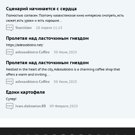
Сценарий начинается с сердца
Полностью согласен. Поэтому казахстанское кино интересно смотреть, есть
сюжет, есть уроки и есть хорошие...
Stanislav
28 Апреля 11:13
Пролетая над ласточкиным гнездом
https://adessobistro.net/
adessobistro Coffee
30 Июня, 2025
Пролетая над ласточкиным гнездом
Nestled in the heart of the city, Adessobistro is a charming coffee shop that
offers a warm and inviting...
adessobistro Coffee
30 Июня, 2025
Едоки картофеля
Cупер!
ivan.dalmatov.88
09 Февраля, 2025