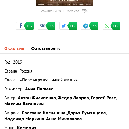
26 августа 2019
6 283
0
+15
+15
+15
+15
+15
О фильме
Фотогалерея
9
Год
2019
Страна
Россия
Слоган
«Перезагрузка личной жизни»
Режиссер
Анна Пармас
Актер
Антон Филипенко
,
Федор Лавров
,
Сергей Рост
,
Максим Лагашкин
Актриса
Светлана Камынина
,
Дарья Румянцева
,
Надежда Маркина
,
Анна Михалкова
Жанр
Комедия