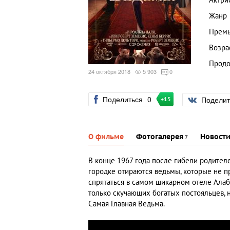
Актри
Жанр
Премь
Возра
Продо
24 октября 2018
5 903
0
Поделиться
0
Подели
+15
О фильме
Фотогалерея
Новост
7
В конце 1967 года после гибели родителе
городке отираются ведьмы, которые не пр
спрятаться в самом шикарном отеле Алаба
только скучающих богатых постояльцев, 
Самая Главная Ведьма.