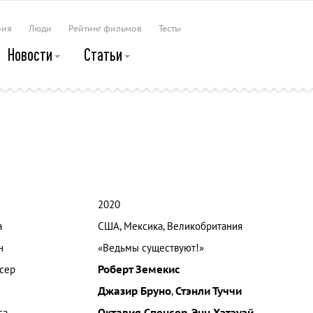
рия
Люди
Рейтинг фильмов
Тесты
Новости
Статьи
2020
а
США, Мексика, Великобритания
н
«Ведьмы существуют!»
сер
Роберт Земекис
Джазир Бруно
,
Стэнли Туччи