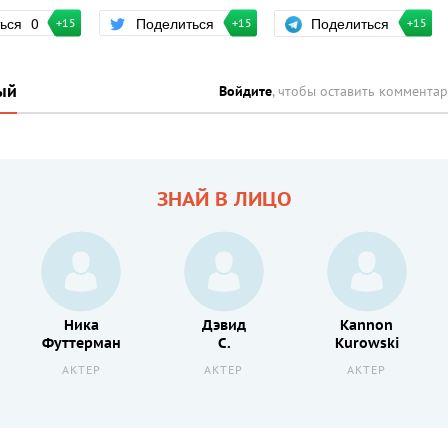
Поделиться
ться
0
Поделиться
+15
+15
+15
ый
Войдите
, чтобы оставить коммента
ЗНАЙ В ЛИЦО
Ника
Дэвид
Kannon
Футтерман
С.
Kurowski
АКТЕР
АКТЕР
АКТЕР