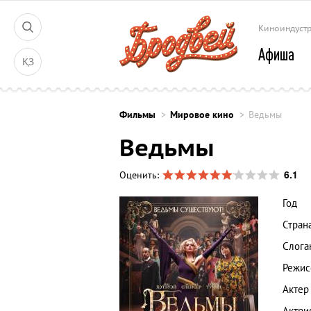
Киноиндуст
Афиша
ҚЗ
Фильмы
Мировое кино
Ведьмы
Ведьмы
6.1
Оценить:
Год
Стран
Слога
Режис
Актер