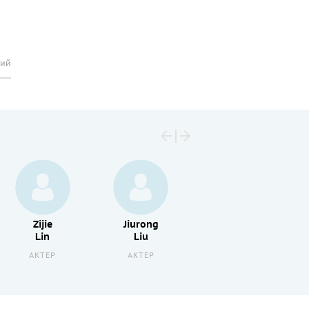
рий
Zijie
Jiurong
Джон
Lin
Liu
Олсон
АКТЕР
АКТЕР
АКТЕР