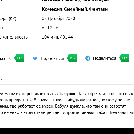
са
Октавия Спенсер
,
Энн Хэтэуэй
Комедия
,
Семейный
,
Фентази
ера (KZ)
02 Декабря 2020
ст
от 12 лет
лжительность
104 мин. / 01:44
Поделиться
ться
0
Поделиться
+15
+15
+15
и
1
й мальчик переезжает жить к бабушке. Та вскоре замечает, что в их
очь превратить её внука в какое-нибудь животное, поэтому решает
мы, где работает её кузен. Бабуля думала, что там они встретят
но именно в этом отеле решает устроить тайный шабаш Величайшая