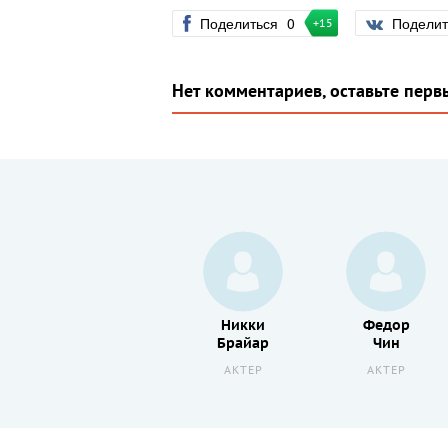
Поделиться
0
Подели
+15
Нет комментариев, оставьте перв
Джон
Никки
Федор
Олсон
Брайар
Чин
АКТЕР
АКТЕР
АКТЕР