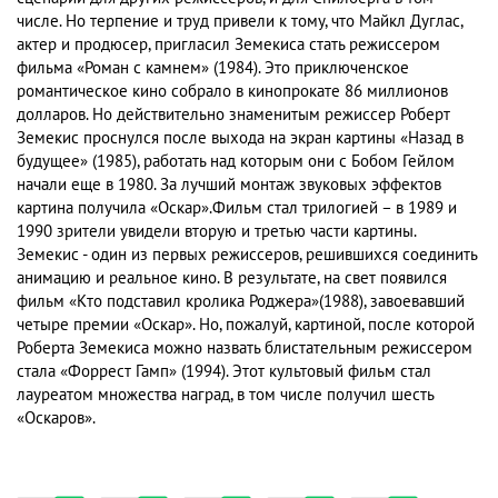
числе. Но терпение и труд привели к тому, что Майкл Дуглас,
актер и продюсер, пригласил Земекиса стать режиссером
фильма «Роман с камнем» (1984). Это приключенское
романтическое кино собрало в кинопрокате 86 миллионов
долларов. Но действительно знаменитым режиссер Роберт
Земекис проснулся после выхода на экран картины «Назад в
будущее» (1985), работать над которым они с Бобом Гейлом
начали еще в 1980. За лучший монтаж звуковых эффектов
картина получила «Оскар».Фильм стал трилогией – в 1989 и
1990 зрители увидели вторую и третью части картины.
Земекис - один из первых режиссеров, решившихся соединить
анимацию и реальное кино. В результате, на свет появился
фильм «Кто подставил кролика Роджера»(1988), завоевавший
четыре премии «Оскар». Но, пожалуй, картиной, после которой
Роберта Земекиса можно назвать блистательным режиссером
стала «Форрест Гамп» (1994). Этот культовый фильм стал
лауреатом множества наград, в том числе получил шесть
«Оскаров».