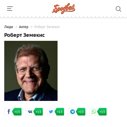
Люди
Актер
Роберт Земекис
Роберт Земекис
+15
+15
+15
+15
+15