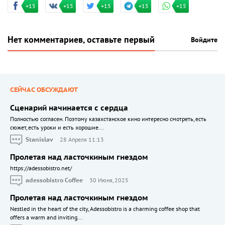
+15
+15
+15
+15
+15
Нет комментариев, оставьте первый
Войдите
СЕЙЧАС ОБСУЖДАЮТ
Сценарий начинается с сердца
Полностью согласен. Поэтому казахстанское кино интересно смотреть, есть
сюжет, есть уроки и есть хорошие...
Stanislav
28 Апреля 11:13
Пролетая над ласточкиным гнездом
https://adessobistro.net/
adessobistro Coffee
30 Июня, 2025
Пролетая над ласточкиным гнездом
Nestled in the heart of the city, Adessobistro is a charming coffee shop that
offers a warm and inviting...