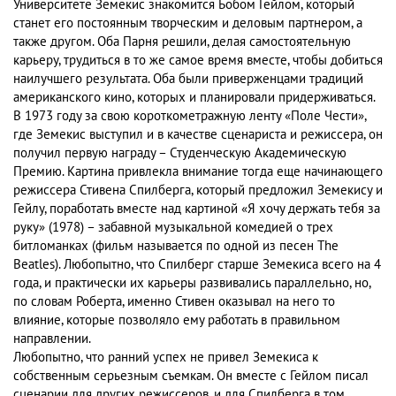
Университете Земекис знакомится Бобом Гейлом, который
станет его постоянным творческим и деловым партнером, а
также другом. Оба Парня решили, делая самостоятельную
карьеру, трудиться в то же самое время вместе, чтобы добиться
наилучшего результата. Оба были приверженцами традиций
американского кино, которых и планировали придерживаться.
В 1973 году за свою короткометражную ленту «Поле Чести»,
где Земекис выступил и в качестве сценариста и режиссера, он
получил первую награду – Студенческую Академическую
Премию. Картина привлекла внимание тогда еще начинающего
режиссера Стивена Спилберга, который предложил Земекису и
Гейлу, поработать вместе над картиной «Я хочу держать тебя за
руку» (1978) – забавной музыкальной комедией о трех
битломанках (фильм называется по одной из песен The
Beatles). Любопытно, что Спилберг старше Земекиса всего на 4
года, и практически их карьеры развивались параллельно, но,
по словам Роберта, именно Стивен оказывал на него то
влияние, которые позволяло ему работать в правильном
направлении.
Любопытно, что ранний успех не привел Земекиса к
собственным серьезным съемкам. Он вместе с Гейлом писал
сценарии для других режиссеров, и для Спилберга в том