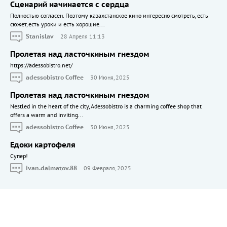
Сценарий начинается с сердца
Полностью согласен. Поэтому казахстанское кино интересно смотреть, есть
сюжет, есть уроки и есть хорошие...
Stanislav
28 Апреля 11:13
Пролетая над ласточкиным гнездом
https://adessobistro.net/
adessobistro Coffee
30 Июня, 2025
Пролетая над ласточкиным гнездом
Nestled in the heart of the city, Adessobistro is a charming coffee shop that
offers a warm and inviting...
adessobistro Coffee
30 Июня, 2025
Едоки картофеля
Cупер!
ivan.dalmatov.88
09 Февраля, 2025