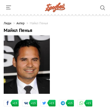
Люди
Актер
Майкл Пенья
Майкл Пенья
+15
+15
+15
+15
+15