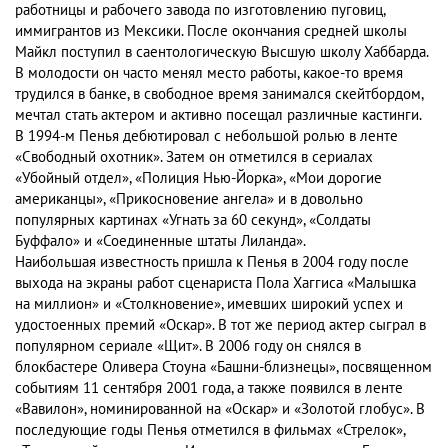
работницы и рабочего завода по изготовлению пуговиц,
иммигрантов из Мексики. После окончания средней школы
Майкл поступил в саентологическую Высшую школу Хаббарда.
В молодости он часто менял место работы, какое-то время
трудился в банке, в свободное время занимался скейтбордом,
мечтал стать актером и активно посещал различные кастинги.
В 1994-м Пенья дебютировал с небольшой ролью в ленте
«Свободный охотник». Затем он отметился в сериалах
«Убойный отдел», «Полиция Нью-Йорка», «Мои дорогие
американцы», «Прикосновение ангела» и в довольно
популярных картинах «Угнать за 60 секунд», «Солдаты
Буффало» и «Соединенные штаты Лиланда».
Наибольшая известность пришла к Пенья в 2004 году после
выхода на экраны работ сценариста Пола Хаггиса «Малышка
на миллион» и «Столкновение», имевших широкий успех и
удостоенных премий «Оскар». В тот же период актер сыграл в
популярном сериале «Щит». В 2006 году он снялся в
блокбастере Оливера Стоуна «Башни-близнецы», посвященном
событиям 11 сентября 2001 года, а также появился в ленте
«Вавилон», номинированной на «Оскар» и «Золотой глобус». В
последующие годы Пенья отметился в фильмах «Стрелок»,