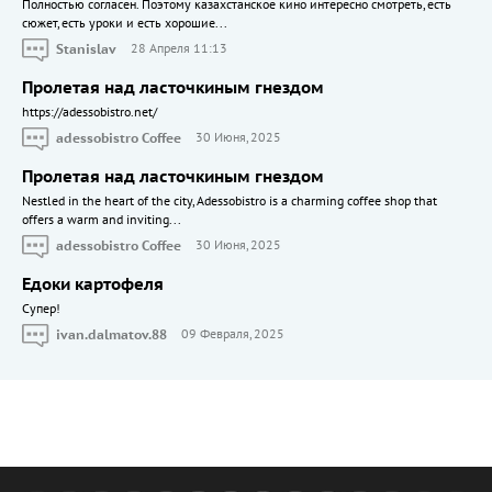
Полностью согласен. Поэтому казахстанское кино интересно смотреть, есть
сюжет, есть уроки и есть хорошие...
Stanislav
28 Апреля 11:13
Пролетая над ласточкиным гнездом
https://adessobistro.net/
adessobistro Coffee
30 Июня, 2025
Пролетая над ласточкиным гнездом
Nestled in the heart of the city, Adessobistro is a charming coffee shop that
offers a warm and inviting...
adessobistro Coffee
30 Июня, 2025
Едоки картофеля
Cупер!
ivan.dalmatov.88
09 Февраля, 2025