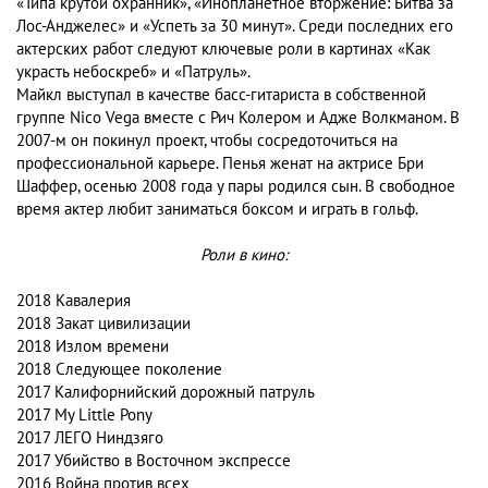
«Типа крутой охранник», «Инопланетное вторжение: Битва за
Лос-Анджелес» и «Успеть за 30 минут». Среди последних его
актерских работ следуют ключевые роли в картинах «Как
украсть небоскреб» и «Патруль».
Майкл выступал в качестве басс-гитариста в собственной
группе Nico Vega вместе с Рич Колером и Адже Волкманом. В
2007-м он покинул проект, чтобы сосредоточиться на
профессиональной карьере. Пенья женат на актрисе Бри
Шаффер, осенью 2008 года у пары родился сын. В свободное
время актер любит заниматься боксом и играть в гольф.
Роли в кино:
2018
Кавалерия
2018
Закат цивилизации
2018
Излом времени
2018
Следующее поколение
2017
Калифорнийский дорожный патруль
2017
My Little Pony
2017
ЛЕГО Ниндзяго
2017
Убийство в Восточном экспрессе
2016
Война против всех