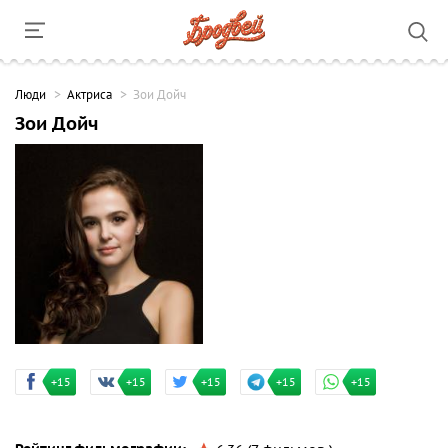
Люди
Актриса
Зои Дойч
Зои Дойч
+15
+15
+15
+15
+15