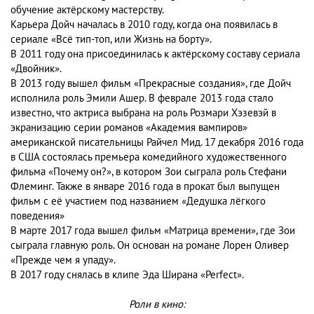
обучение актёрскому мастерству.
Карьера Дойч началась в 2010 году, когда она появилась в
сериале «Всё тип-топ, или Жизнь на борту».
В 2011 году она присоединилась к актёрскому составу сериала
«Двойник».
В 2013 году вышел фильм «Прекрасные создания», где Дойч
исполнила роль Эмили Ашер. В феврале 2013 года стало
известно, что актриса выбрана на роль Розмари Хэзевэй в
экранизацию серии романов «Академия вампиров»
американской писательницы Райчел Мид. 17 декабря 2016 года
в США состоялась премьера комедийного художественного
фильма «Почему он?», в котором Зои сыграла роль Стефани
Флеминг. Также в январе 2016 года в прокат был выпущен
фильм с её участием под названием «Дедушка лёгкого
поведения»
В марте 2017 года вышел фильм «Матрица времени», где Зои
сыграла главную роль. Он основан на романе Лорен Оливер
«Прежде чем я упаду».
В 2017 году снялась в клипе Эда Ширана «Perfect».
Роли в кино: