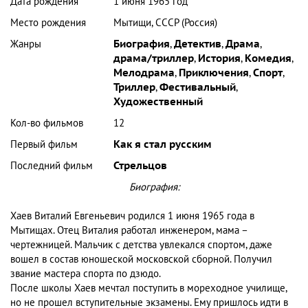
Дата рождения
1 июня 1965 год
Место рождения
Мытищи, СССР (Россия)
Жанры
Биография
,
Детектив
,
Драма
,
драма/триллер
,
История
,
Комедия
,
Мелодрама
,
Приключения
,
Спорт
,
Триллер
,
Фестивальный
,
Художественный
Кол-во фильмов
12
Первый фильм
Как я стал русским
Последний фильм
Стрельцов
Биография:
Хаев Виталий Евгеньевич родился 1 июня 1965 года в
Мытищах. Отец Виталия работал инженером, мама –
чертежницей. Мальчик с детства увлекался спортом, даже
вошел в состав юношеской московской сборной. Получил
звание мастера спорта по дзюдо.
После школы Хаев мечтал поступить в мореходное училище,
но не прошел вступительные экзамены. Ему пришлось идти в