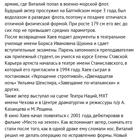
армию, где Виталий попал в военно-морской флот.
Будущий актер прослужил на Балтийском море 3 года, был
водолазом в разведке флота, поэтому и позднее отличался
отличной физической формой. При росте 179 см его вес до
сих пор не превышает средних параметров.
После возвращения Хаев подает документы в театральное
училище имени Бориса Ивановича Щукина и сдает
вступительные экзамены. Парень запомнился преподавателям
как прилежный студент, он учился на курсе Елены Ставской.
Карьера артиста началась в театре имени Станиславского, в
который его пригласили в 1994 году. Хаев сыграл в
постановках «Укрощение строптивой», «Двенадцатая
ночь» Уильяма Шекспира, «Завещание по-итальянски» и
других.
Также актер выступал на сцене Театра Наций, МХТ
имени Чехова и в Центре драматургии и режиссуры п/р А.
Казанцева и М. Рощина.
В кино Хаев начал появляться с 2001 года, дебютировав в
фильме «Место на земле». Как вспоминает актер, снимать его
стали после того, как в одной драке ему сломали нос. Виталий
решил не делать операцию по исправлению формы. Новый