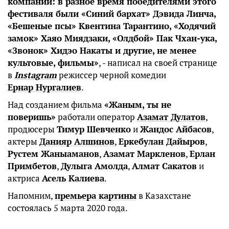
компании: в разное время победителями этого
фестиваля были «Синий бархат» Дэвида Линча,
«Бешеные псы» Квентина Тарантино, «Ходячий
замок» Хаяо Миядзаки, «Олдбой» Пак Чхан-ука,
«Звонок» Хидэо Накаты и другие, не менее
культовые, фильмы»
, - написал на своей странице
в
Instagram
режиссер черной комедии
Ернар Нургалиев
.
Над созданием фильма
«Жаным, ты не
поверишь»
работали оператор
Азамат Дулатов
,
продюсеры
Тимур Шевченко
и
Жандос Айбасов
,
актеры
Данияр Алшинов
,
Еркебулан Дайыров
,
Рустем Жаныаманов
,
Азамат Маркленов
,
Ерлан
Примбетов
,
Дулыга Амолда
,
Алмат Сакатов
и
актриса
Асель Калиева
.
Напомним,
премьера картины
в Казахстане
состоялась 5 марта 2020 года.