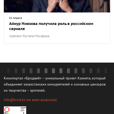
02 Апреля
Айнур Ниязова получила роль в российском
сериале
«Шаман» Рустама Мосафира
Кинопортал «Бродвей» – уникальный проект Казнета, который
объединяет казахстанских кинодеятелей и основных цензоров
их творчества – зрителей.
info@brod.kz
(по всем вопросам)