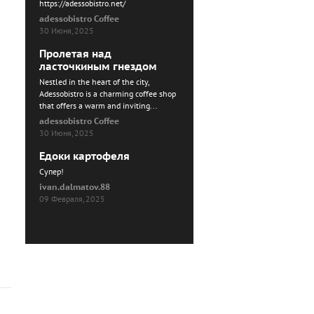
https://adessobistro.net/
adessobistro Coffee
30 Июня, 2025
Пролетая над
ласточкиным гнездом
Nestled in the heart of the city,
Adessobistro is a charming coffee shop
that offers a warm and inviting...
adessobistro Coffee
30 Июня, 2025
Едоки картофеля
Cупер!
ivan.dalmatov.88
09 Февраля, 2025