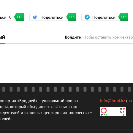
Поделиться
ться
0
Поделиться
+15
+15
+15
ый
Войдите
, чтобы оставить коммента
опортал «Бродвей» – уникальный проект
info@brod.kz
(по
нета, который объединяет казахстанских
одеятелей и основных цензоров их творчества –
телей.