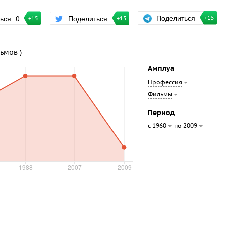
Поделиться
ться
0
Поделиться
+15
+15
+15
льмов )
Амплуа
Профессия
Фильмы
Период
с
по
1960
2009