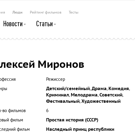
рия
Люди
Рейтинг фильмов
Тесты
Новости
Статьи
лексей Миронов
офессия
Режиссер
нры
Детский/семейный
,
Драма
,
Комедия
,
Криминал
,
Мелодрама
,
Советский
,
Фестивальный
,
Художественный
л-во фильмов
6
рвый фильм
Простая история (СССР)
следний фильм
Наследный принц республики