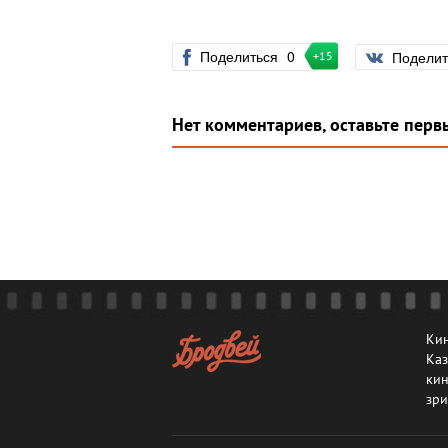
Поделиться
0
Подели
+15
Нет комментариев, оставьте перв
Кин
Каз
кин
зри