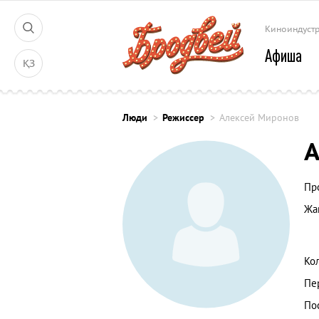
Киноиндуст
Афиша
ҚЗ
Люди
Режиссер
Алексей Миронов
А
Пр
Жа
Ко
Пе
По