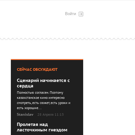
Войти
СЕЙЧАС ОБСУЖДАЮТ
Сценарий начинается с
сердца
Полностью согласен. Поэтому
казахстанское кино интересно
смотреть, есть сюжет, есть уроки и
есть хорошие...
Stanislav
28 Апреля 11:13
Пролетая над
ласточкиным гнездом