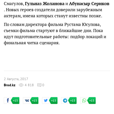
Смагулов,
Гульназ Жоланова
и
Абунасыр Сериков
. Новых героев создатели доверили зарубежным
актерам, имена которых станут известны позже.
По словам директора фильма Рустама Юсупова,
съемки фильма стартуют в ближайшие дни. Пока
идут подготовительные работы: подбор локаций и
финальная читка сценария.
2 Августа, 2017
Brod.kz
4 818
0
+15
+15
+15
+15
+15