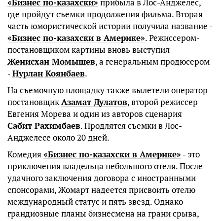
«Бизнес по-казахски»
прибыла в Лос-Анджелес,
где пройдут съемки продолжения фильма. Вторая
часть юмористической истории получила название -
«Бизнес по-казахски в Америке»
. Режиссером-
постановщиком картины вновь выступил
Женисхан Момышев
, а генеральным продюсером
-
Нурлан Коянбаев
.
На съемочную площадку также вылетели оператор-
постановщик
Азамат Дулатов
, второй режиссер
Евгения Морева и один из авторов сценария
Сабит Рахимбаев
. Продлятся съемки в Лос-
Анджелесе около 20 дней.
Комедия
«Бизнес по-казахски в Америке»
- это
приключения владельца небольшого отеля. После
удачного заключения договора с иностранными
спонсорами, Жомарт надеется присвоить отелю
международный статус и пять звезд. Однако
грандиозные планы бизнесмена на грани срыва,