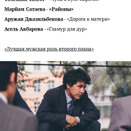
Марйам Сатаева
-
«Районы»
Аружан Джазильбекова
- «Дорога к матери»
Асель Акбарова
- «Гламур для дур»
«Лучшая мужская роль второго плана»