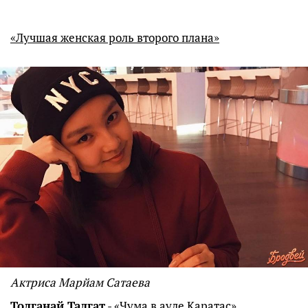
«Лучшая женская роль второго плана»
Актриса Марйам Сатаева
Толганай Талгат
- «Чума в ауле Каратас»