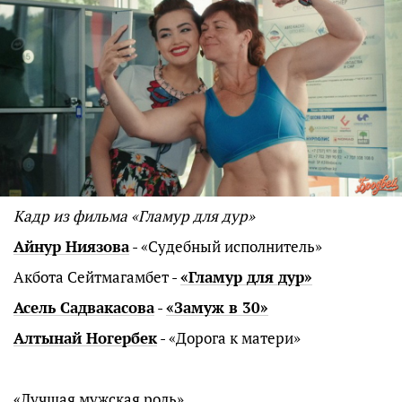
Кадр из фильма «Гламур для дур»
Айнур Ниязова
- «Судебный исполнитель»
Акбота Сейтмагамбет -
«Гламур для дур»
Асель Садвакасова
-
«Замуж в 30»
Алтынай Ногербек
- «Дорога к матери»
«Лучшая мужская роль»