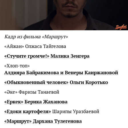
Кадр из фильма «Маршрут»
«Айжан» Олжаса Тайгелова
«Стучите громче!»
Малика Зенгера
«Хлоп-топ»
Алдияра Байракимова и Венеры Каиржановой
«Обыкновенный человек»
Ольги Коротько
«Әке» Фаризы Танаевой
«Еркек»
Берика Жаханова
«Едоки картофеля»
Шарипы Уразбаевой
«Маршрут»
Дархана Тулегенова