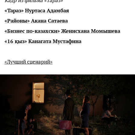
Кадр из фильма «Тараз»
«Тараз»
Нуртаса Адамбая
«Районы»
Акана Сатаева
«Бизнес по-казахски»
Женисхана Момышева
«16 қыз»
Канагата Мустафина
«Лучший сценарий»