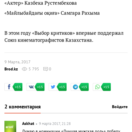
«Актер» Казбека Рустембекова
«Майлыбайдағы оқиға» Самгара Рахыма
В этом году «Выбор критиков» впервые поддержал
Союз кинематографистов Казахстана.
9 Марта, 2017
Brod.kz
5 795
0
+15
+15
+15
+15
+15
2 комментария
Войдите
Askhat
9 марта 2017, 21:28
Думаю в номинации «Лучшая мужская роль» победу