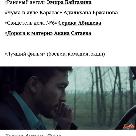
«Раненый ангел»
Эмира Байгазина
«Чума в ауле Каратас»
Адильхана Ержанова
«Свидетель дела №6»
Серика Абишева
«Дорога к матери»
Акана Сатаева
«Лучший фильм» (боевик, комедия, экшн)