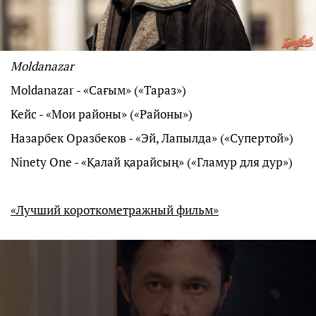
Moldanazar
Moldanazar - «Сағым» («Тараз»)
Кейс - «Мои районы» («Районы»)
Назарбек Оразбеков - «Эй, Лапылда» («Супертой»)
Ninety One - «Қалай қарайсың» («Гламур для дур»)
«Лучший короткометражный фильм»