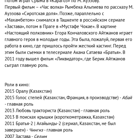
Потом играл Срыма в «Карагоз» по М. Ауэзову.
Первый фильм – «Час волка» Рымбека Альпиева по рассказу М.
Ауэзова «Сиротская доля». Позже, параллельно с
«Махамбетом» снимался в Ташкенте в российском сериале
«Застава», потом в Праге в «Мустафе Чокае». В картине
«Настоящий полковник» Егора Кончаловского Айтжанов играет
главного героя в молодые годы. Эта была, пожалуй, первая его
работа в кино, где пришлось пройти жесткий кастинг. Перед
этим были съемки в телесериале Акана Сатаева «Братья». В
2011 году вышел фильм «Ликвидатор», где Берик Айтжанов
сыграл главную роль.
Роли в кино:
2015 Оралу (Казахстан)
2015 Голос степей (Казахстан, Франция, в производстве) -
Абай
- главная роль
2013 Любовь тракториста (Казахстан) - главная роль
2013 В поисках крышки (короткометражка, Казахстан)
2011 Братья-2 | Ағайынды-2 (сериал, Казахстан, не был
завершен) -
Чингиз
- главная роль
2007 Застава -
Селим