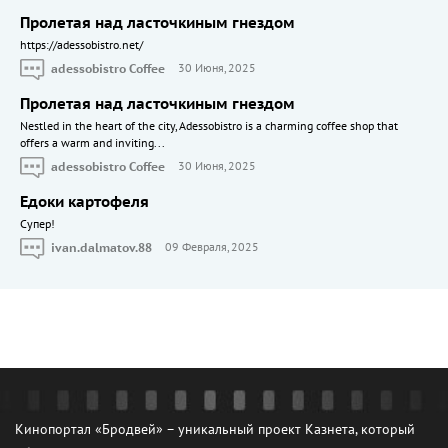
Пролетая над ласточкиным гнездом
https://adessobistro.net/
adessobistro Coffee
30 Июня, 2025
Пролетая над ласточкиным гнездом
Nestled in the heart of the city, Adessobistro is a charming coffee shop that
offers a warm and inviting...
adessobistro Coffee
30 Июня, 2025
Едоки картофеля
Cупер!
ivan.dalmatov.88
09 Февраля, 2025
Кинопортал «Бродвей» – уникальный проект Казнета, который