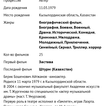
Профессия
Актер
Дата рождения
11.03.1979
Место рождения
Кызылординская область, Казахстан
Жанры
биографический фильм
,
Биография
,
Боевик
,
Военный
,
Драма
,
Исторический
,
Комедия
,
Криминал
,
Мелодрама
,
Молодежный
,
Приключения
,
Семейный
,
Сериал
,
Триллер
,
хоррор
Кол-во фильмов
25
Первый фильм
Застава
Последний фильм
Штурм (Казахстан)
Берик Бошенович Айтжанов
- киноактер.
Родился 11 марта 1979 г. в Кызылординской области.
В 2004 г. окончил музыкальный факультет Академии искусств
им. Т. Жургенова по специальности «актер музыкальной
драмы» (маст. Т. Умурзаков).
Первую роль в театре исполнил в «Гамлете», играя Лаэрта.