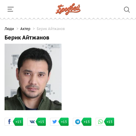
Люди
Актер
Берик Айтжанов
Берик Айтжанов
+15
+15
+15
+15
+15