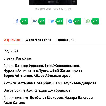
9 марта 2021
8 543
0
+15
+15
+15
+15
+15
О фильме
Фотогалерея
Новости
10
10
Год
2021
Страна
Казахстан
Актер
Данияр Уразаев
,
Ерик Жолжаксынов
,
Нурлан Алимжанов
,
Тунгышбай Жаманкулов
,
Берик Айтжанов
,
Айдос Абдыкадыров
Актриса
Алтынай Ногербек
,
Шамшагуль Мендиярова
Оператор-плейбэк
Эльдар Джабраилов
Автор сценария
Бекболат Шекеров
,
Назира Бакаева
,
Акан Сатаев