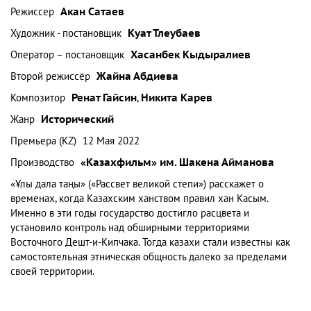
Режиссер
Акан Сатаев
Художник - постановщик
Куат Тлеубаев
Оператор – постановщик
Хасанбек Кыдыралиев
Второй режиссёр
Жайна Абдиева
Композитор
Ренат Гайсин
,
Никита Карев
Жанр
Исторический
Премьера (KZ)
12 Мая 2022
Производство
«Казахфильм» им. Шакена Айманова
«Ұлы дала таңы» («Рассвет великой степи») расскажет о
временах, когда Казахским ханством правил хан Касым.
Именно в эти годы государство достигло расцвета и
установило контроль над обширными территориями
Восточного Дешт-и-Кипчака. Тогда казахи стали известны как
самостоятельная этническая общность далеко за пределами
своей территории.