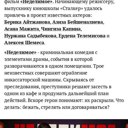
фильм
«Неделимое»
. Начинающему режиссеру,
выпускнику киношколы «Сталкер» удалось
привлечь в проект известных актеров:
Берика Айтжанова
,
Азиза Бейшеналиева
,
Асана Мажита
,
Чингиза Капина
,
Нуржана Садыбекова
,
Ердена Телемисова
и
Алексея Шемеса
.
«Неделимое»
- криминальная комедия с
элементами драмы, события в которой
разворачиваются в одном помещении. Трое
неизвестных совершают ограбление
инкассаторской машины. Скрываясь от
преследования, преступники решают засесть в
одном из кафе и продумать дальнейший план
действий. Вскоре герои понимают: их раскрыли. Что
делать: бежать, стрелять или договариваться?