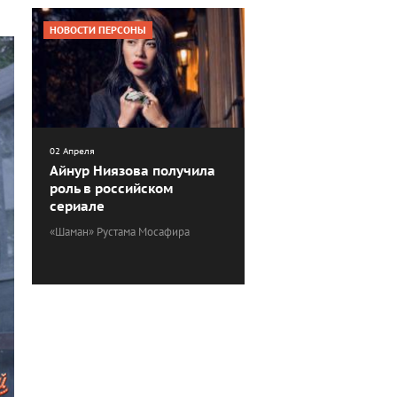
НОВОСТИ ПЕРСОНЫ
02 Апреля
Айнур Ниязова получила
роль в российском
сериале
«Шаман» Рустама Мосафира