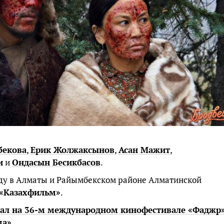
екова
,
Ерик Жолжаксынов
,
Асан Мажит
,
и
и
Ондасын Бесикбасов
.
оду в Алматы и Райымбекском районе Алматинской
«Казахфильм»
.
вал на 36-м международном кинофестивале «Фаджр
ма»
.