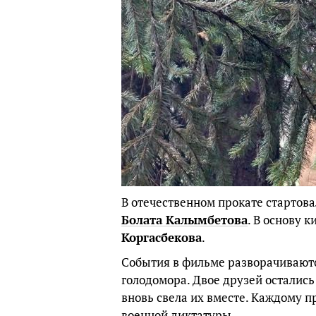
В отечественном прокате стартов
Болата Калымбетова
. В основу 
Коргасбекова
.
События в фильме разворачиваются
голодомора. Двое друзей остались
вновь свела их вместе. Каждому п
военной диктатуры.