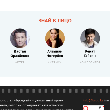
ЗНАЙ В ЛИЦО
Дастан
Алтынай
Ренат
Оразбеков
Ногербек
Гайсин
АКТЕР
АКТРИСА
КОМПОЗИТОР
опортал «Бродвей» – уникальный проект
info@brod.kz
(по
нета, который объединяет казахстанских