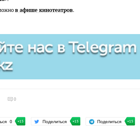
 можно
в афише кинотеатров
.
7
0
Поделиться
ться
0
Поделиться
+15
+15
+15