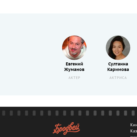
Рашид
Евгений
Султанна
Сулейменов
Жуманов
Каримова
АВТОР СЦЕНАРИЯ
АКТЕР
АКТРИСА
Кин
Каз