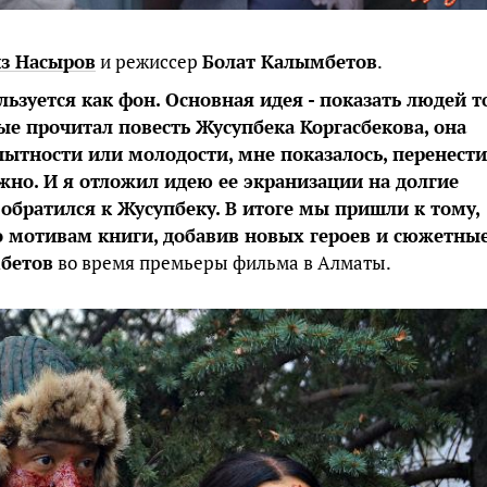
из Насыров
и режиссер
Болат Калымбетов
.
ьзуется как фон. Основная идея - показать людей т
вые прочитал повесть Жусупбека Коргасбекова, она
пытности или молодости, мне показалось, перенести
жно. И я отложил идею ее экранизации на долгие
я обратился к Жусупбеку. В итоге мы пришли к тому,
о мотивам книги, добавив новых героев и сюжетны
бетов
во время премьеры фильма в Алматы.