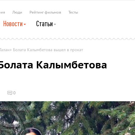
рия
Люди
Рейтинг фильмов
Тесты
Новости
Статьи
Талан» Болата Калымбетова вышел в прокат
 Болата Калымбетова
7
0