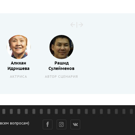
Алихан
Рашид
Евгений
Идришева
Сулейменов
Жуманов
АКТРИСА
АВТОР СЦЕНАРИЯ
АКТЕР
 всем вопросам)