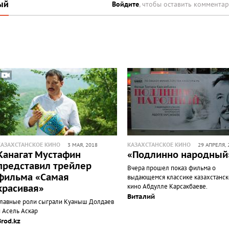
ый
Войдите
, чтобы оставить коммента
КАЗАХСТАНСКОЕ КИНО
КАЗАХСТАНСКОЕ КИНО
3 МАЯ, 2018
29 АПРЕЛЯ, 
Канагат Мустафин
«Подлинно народный
представил трейлер
Вчера прошел показ фильма о
фильма «Самая
выдающемся классике казахстанск
кино Абдулле Карсакбаеве.
красивая»
Виталий
Главные роли сыграли Куаныш Долдаев
и Асель Аскар
Brod.kz