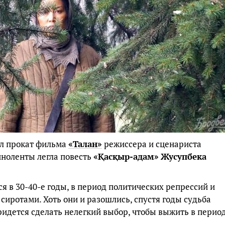
ал прокат фильма
«Талан»
режиссера и сценариста
киноленты легла повесть
«Қасқыр-адам»
Жусупбека
 в 30-40-е годы, в период политических репрессий и
 сиротами. Хоть они и разошлись, спустя годы судьба
ридется сделать нелегкий выбор, чтобы выжить в перио