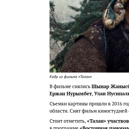
Кадр из фильма «Талан»
В фильме снялись
Шынар Жанысб
Ержан Нурымбет
,
Улан Нусипал
Съемки картины прошли в 2016 г
области. Снят фильм киностудией
Стоит отметить,
«Талан»
участво
в программе
«Восточная панора