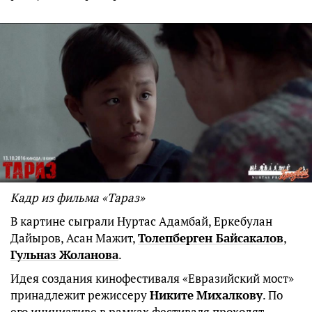
Кадр из фильма «Тараз»
В картине сыграли Нуртас Адамбай, Еркебулан
Дайыров, Асан Мажит,
Толепберген Байсакалов
,
Гульназ Жоланова
.
Идея создания кинофестиваля «Евразийский мост»
принадлежит режиссеру
Никите
Михалкову
. По
его инициативе в рамках фестиваля проходят