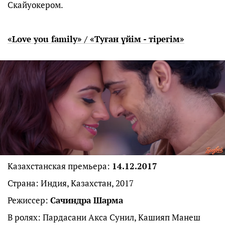
Скайуокером.
«Love you family» / «Туған үйім - тірегім»
Казахстанская премьера:
14.12.2017
Страна: Индия, Казахстан, 2017
Режиссер:
Сачиндра Шарма
В ролях: Пардасани Акса Сунил, Кашияп Манеш