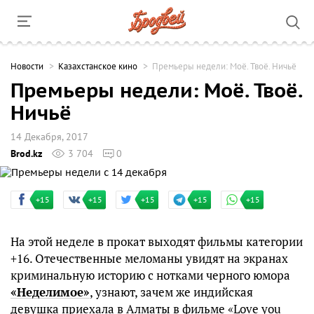
Новости
Казахстанское кино
Премьеры недели: Моё. Твоё. Ничьё
Премьеры недели: Моё. Твоё.
Ничьё
14 Декабря, 2017
Brod.kz
3 704
0
+15
+15
+15
+15
+15
На этой неделе в прокат выходят фильмы категории
+16. Отечественные меломаны увидят на экранах
криминальную историю с нотками черного юмора
«Неделимое»
, узнают, зачем же индийская
девушка приехала в Алматы в фильме «Love you