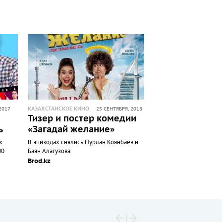
КАЗАХСТАНСКОЕ КИНО
2017
25 СЕНТЯБРЯ, 2018
Тизер и постер комедии
ь
«Загадай желание»
х
В эпизодах снялись Нурлан Коянбаев и
00
Баян Алагузова
Brod.kz