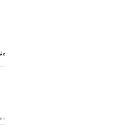
kz
рий