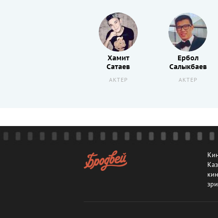
Серик
Хамит
Ербол
Абишев
Сатаев
Салыкбаев
РЕЖИССЕР
АКТЕР
АКТЕР
Кин
Каз
кин
зри