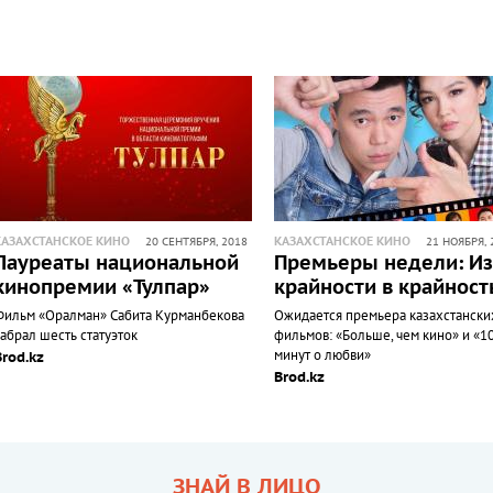
КАЗАХСТАНСКОЕ КИНО
КАЗАХСТАНСКОЕ КИНО
20 СЕНТЯБРЯ, 2018
21 НОЯБРЯ, 
Лауреаты национальной
Премьеры недели: Из
кинопремии «Тулпар»
крайности в крайност
Фильм «Оралман» Сабита Курманбекова
Ожидается премьера казахстански
абрал шесть статуэток
фильмов: «Больше, чем кино» и «1
минут о любви»
Brod.kz
Brod.kz
ЗНАЙ В ЛИЦО