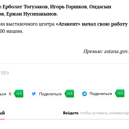
и
Ерболат Тогузаков
,
Игорь Горшков
,
Ондасын
ов
,
Ержан Нусипакынов
.
ии выставочного центра
«Атакент»
начал свою работу
200 машин.
Превью: astana.gov.
0
Поделиться
ться
0
Поделиться
+15
+15
+15
ый
Войдите
, чтобы оставить коммента