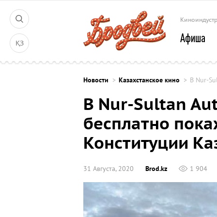
Киноиндуст
Афиша
ҚЗ
Новости
Казахстанское кино
В Nur-Su
В Nur-Sultan Au
бесплатно пока
Конституции Ка
31 Августа, 2020
Brod.kz
1 904