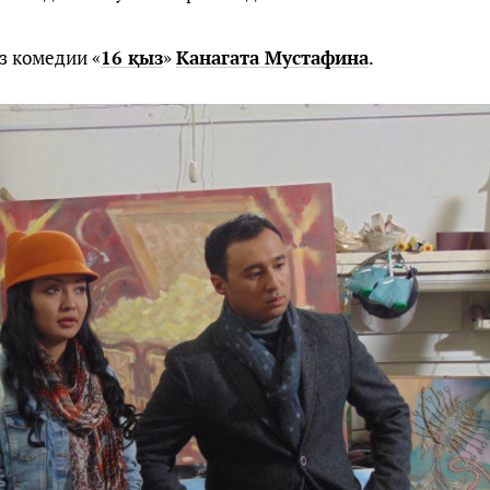
з комедии «
16 қыз
»
Канагата Мустафина
.