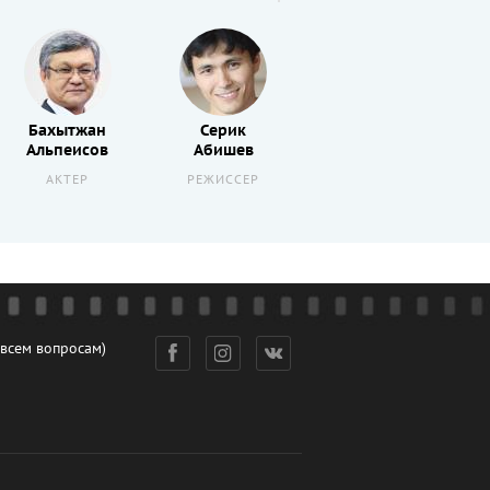
Бахытжан
Серик
Хамит
Альпеисов
Абишев
Сатаев
АКТЕР
РЕЖИССЕР
АКТЕР
 всем вопросам)