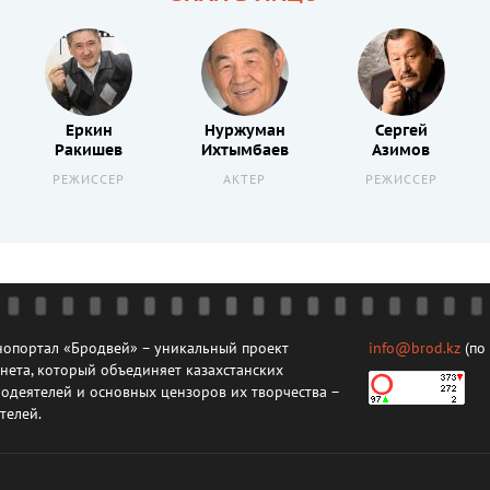
Еркин
Нуржуман
Сергей
Ракишев
Ихтымбаев
Азимов
РЕЖИССЕР
АКТЕР
РЕЖИССЕР
опортал «Бродвей» – уникальный проект
info@brod.kz
(по
нета, который объединяет казахстанских
одеятелей и основных цензоров их творчества –
телей.