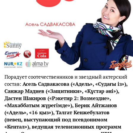
Порадует соотечественников и звездный актерский
состав:
Асель Садвакасова («Адель», «Судағы із»),
Санжар Мадиев
(«Защитники», «Құстар әні»),
Дастен Шакиров
(
«Рэкетир 2: Возмездие»
,
«Махаббатым жүрегімде»),
Берик Айтжанов
(«Адель», «16 қыз»), Талгат Кенжебулатов
(певец, выступающий под псевдонимом
«Кентал»), ведущая телевизионных программ