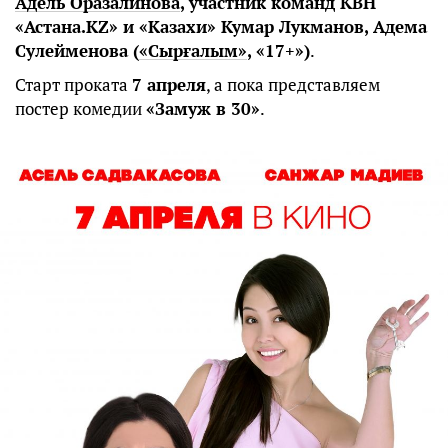
Адель Оразалинова
, участник команд КВН
«Астана.KZ» и «Казахи» Кумар Лукманов, Адема
Сулейменова (
«Сырғалым»
, «17+»)
.
Старт проката
7 апреля
, а пока представляем
постер комедии
«Замуж в 30»
.