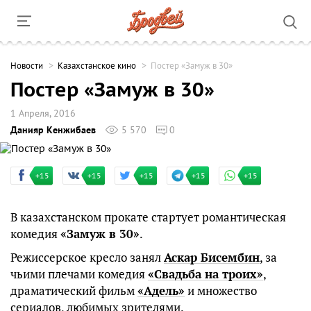
Новости
Казахстанское кино
Постер «Замуж в 30»
Постер «Замуж в 30»
1 Апреля, 2016
Данияр Кенжибаев
5 570
0
+15
+15
+15
+15
+15
В казахстанском прокате стартует романтическая
комедия
«Замуж в 30»
.
Режиссерское кресло занял
Аскар Бисембин
, за
чьими плечами комедия
«Свадьба на троих»
,
драматический фильм
«Адель»
и множество
сериалов, любимых зрителями.