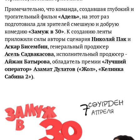
Примечательно, что команда, создавшая глубокий и
трогательный фильм
«Адель»
, на этот раз
подготовила для зрителей смешную и добрую
комедию
«Замуж в 30»
. К созданию ленты
приложили силы авторы сценария
Николай Пак
и
Аскар
Бисембин
, генеральный продюсер
Асель Садвакасова
, исполнительный продюсер -
Айжан Батырова
, обладатель премии
«Лучший
оператор»
Азамат Дулатов
(«Жол», «Келинка
Сабина 2»)
.