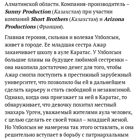
Алматинской области. Компания-производитель –
Sunny Production
(
Казахстан
) при участии
компаний
Short Brothers
(
Казахстан
) и
Arizona
Productions
(
Франция
).
Главная героиня, сильная и волевая Улболсын,
живет в городе. Ее младшая сестра Ажар
заканчивает школу в ауле Каратас. У Улболсын
большие планы на будущее любимой сестренки –
она накопила достаточно денег для того, чтобы
Ажар смогла поступить в престижный зарубежный
университет, что позволило бы ей в дальнейшем
сделать карьеру и стать свободной и независимой.
Однако, когда она приезжает за ней в Каратас, то
обнаруживает, что девочку похитил местный
знахарь Урген, уважаемый жителями аула человек,
с целью сделать ее своей токал – младшей женой.
Но Улболсын не намерена так этого оставлять, и она
решительно вступает в борьбу с патриархальным