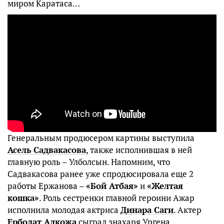
миром Каратаса…
Генеральным продюсером картины выступила
Асель Садвакасова
, также исполнившая в ней
главную роль – Улболсын. Напомним, что
Садвакасова ранее уже спродюсировала еще 2
работы Ержанова –
«Бой Атбая»
и
«Желтая
кошка»
. Роль сестренки главной героини Ажар
исполнила молодая актриса
Динара Саги
. Актер
Ерболат Алкожа
сыграл знахаря Ургена.