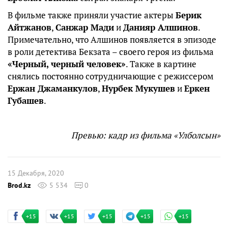
В фильме также приняли участие актеры
Берик
Айтжанов
,
Санжар Мади
и
Данияр Алшинов
.
Примечательно, что Алшинов появляется в эпизоде
в роли детектива Бекзата – своего героя из фильма
«Черный, черный человек»
. Также в картине
снялись постоянно сотрудничающие с режиссером
Ержан Джаманкулов
,
Нурбек Мукушев
и
Еркен
Губашев
.
Превью: кадр из фильма «Улболсын»
15 Декабря, 2020
Brod.kz
5 534
0
+15
+15
+15
+15
+15