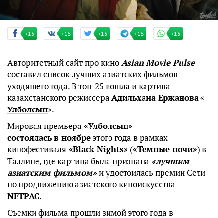
+15
+15
+15
+15
+15
Авторитетный сайт про кино
Asian Movie Pulse
составил список лучших азиатских фильмов
уходящего года. В топ-25 вошла и картина
казахстанского режиссера
Адильхана Ержанова
«
Улболсын
».
Мировая премьера
«Улболсын»
состоялась в ноябре
этого года в рамках
кинофестиваля
«Black Nights»
(
«Темные ночи»
) в
Таллине, где картина была признана
«лучшим
азиатским фильмом»
и удостоилась премии Сети
по продвижению азиатского киноискусства
NETPAC
.
Съемки фильма прошли зимой этого года в