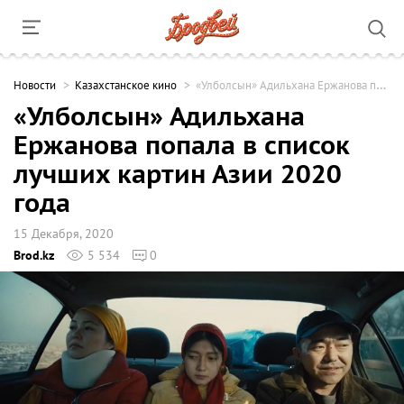
Новости
Казахстанское кино
«Улболсын» Адильхана Ержанова попала в список лучших картин Азии 2020 года
«Улболсын» Адильхана
Ержанова попала в список
лучших картин Азии 2020
года
15 Декабря, 2020
Brod.kz
5 534
0