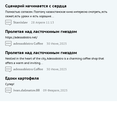
Сценарий начинается с сердца
Полностью согласен. Поэтому казахстанское кино интересно смотреть, есть
сюжет, есть уроки и есть хорошие...
Stanislav
28 Апреля 11:13
Пролетая над ласточкиным гнездом
https://adessobistro.net/
adessobistro Coffee
30 Июня, 2025
Пролетая над ласточкиным гнездом
Nestled in the heart of the city, Adessobistro is a charming coffee shop that
offers a warm and inviting...
adessobistro Coffee
30 Июня, 2025
Едоки картофеля
Cупер!
ivan.dalmatov.88
09 Февраля, 2025