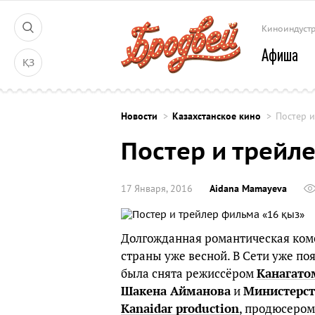
Киноиндуст
Афиша
ҚЗ
Новости
Казахстанское кино
Постер и
Постер и трейл
17 Января, 2016
Aidana Mamayeva
Долгожданная романтическая ко
страны уже весной. В Сети уже п
была снята режиссёром
Канагат
Шакена Айманова
и
Министерст
Kanaidar
production
, продюсеро