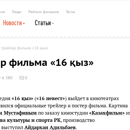
рия
Люди
Рейтинг фильмов
Тесты
Новости
Статьи
 трейлер фильма «16 қыз»
ер фильма «16 қыз»
6 380
0
медия
«16
қыз
»
(
«16 невест»
) выйдет в кинотеатрах
оявился официальные трейлер и постер фильма. Картина
ом Мустафиным
по заказу киностудии
«Казахфильм»
и
ва культуры и спорта РК
, производство
м выступил
Айдархан Адильбаев
.