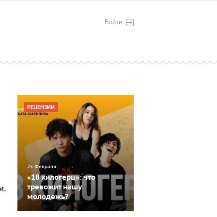
Войти
РЕЦЕНЗИИ
25 Февраля
«18 килогерц»: что
м.
тревожит нашу
молодежь?