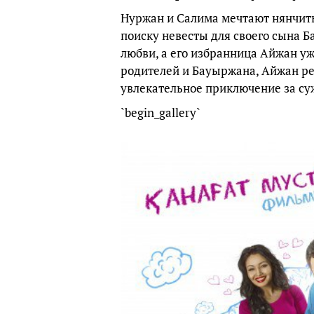
Нуржан и Салима мечтают нянчить
поиску невесты для своего сына Б
любви, а его избранница Айжан уж
родителей и Бауыржана, Айжан ре
увлекательное приключение за су
`begin_gallery`