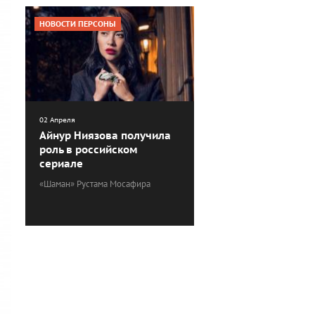
НОВОСТИ ПЕРСОНЫ
02 Апреля
Айнур Ниязова получила
роль в российском
сериале
«Шаман» Рустама Мосафира