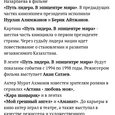
Назарбаева в фильме
«Путь лидера. В эпицентре мира»
. В предыдущих
частях киноэпопеи президента исполнили
Нурлан Алимжанов
и
Берик Айтжанов
.
Картина
«Путь лидера. В эпицентре мира»
-
шестая часть киноцикла о первом президенте
страны. Через судьбу лидера нации идет
повествование о становлении и развитии
независимого Казахстана.
В ленте
«Путь лидера. В эпицентре мира»
будут
показаны события с 1994 по 1998 годы. Режиссером
фильма выступает
Акан Сатаев
.
Актер Мурат Ахманов известен зрителям ролями в
сериалах
«Астана - любовь моя»
,
«Қара шаңырақ»
и в лентах
«Мой грешный ангел»
и
«Аманат»
. До карьеры в
кино актер играл в театре, а также выступал в
качестве режиссера и художественного