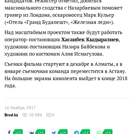
кандидатов. Режиссер отметил, добиться
максимального сходства с Назарбаевым поможет
гример из Лондона, оскароносец Марк Кульер
(«Отель «Гранд Будапешт», «Железная леди»).
Над масштабным проектом также будут работать
оператор-постановщик
Хасанбек Кыдыралиев
,
художник-постановщик Назира Байбекова и
художник по костюмам Алия Исмагулова.
Съемки фильма стартуют в декабре в Алматы, а в
январе съемочная команда переместится в Астану.
На большие экраны кинолента выйдет в конце 2018
года.
16 Ноября, 2017
Brod.kz
10 086
0
+15
+15
+15
+15
+15