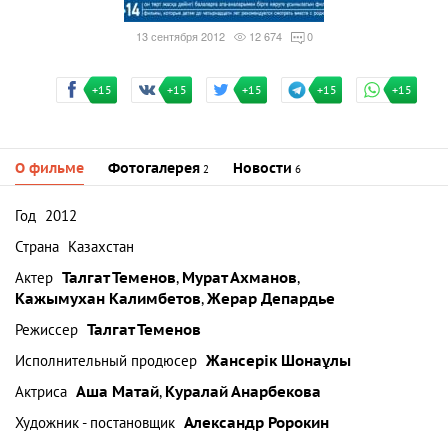
13 сентября 2012
12 674
0
+15
+15
+15
+15
+15
О фильме
Фотогалерея
Новости
2
6
Год
2012
Страна
Казахстан
Актер
Талгат Теменов
,
Мурат Ахманов
,
Кажымухан Калимбетов
,
Жерар Депардье
Режиссер
Талгат Теменов
Исполнительный продюсер
Жансерік Шонаұлы
Актриса
Аша Матай
,
Куралай Анарбекова
Художник - постановщик
Александр Ророкин