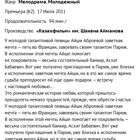
Жанр
Мелодрама
,
Молодежный
Премьера (KZ)
17 Июля 2011
Продолжительность
94 мин /
Производство
«Казахфильм» им. Шакена Айманова
У молодой талантливой певицы Айши Аброевой заветная
мечта — петь во Франции, завоевать своим талантом Париж.
В исполнении этой мечты Айше помогает
ее покровитель — весьма состоятельный банкир, Асхат
Бабаевич. Вот уже получено приглашение в Париж, уже близка
к исполнению заветная мечта Айши, но в это же самое время
судьба преподносит ей еще один подарок — встречу
с настоящей любовью…
Это романтическая история любви, которой пришлось
преодолеть немало трудностей, прежде, чем обрести счастье.
У молодой талантливой певицы Айши Аброевой заветная
мечта — петь во Франции, завоевать своим талантом Париж.
В исполнении этой мечты Айше помогает ее покровитель —
весьма состоятельный банкир, Асхат Бабаевич. Вот уже
получено приглашение в Париж, уже близка к исполнению
заветная мечта Айши, но в это же самое время судьба