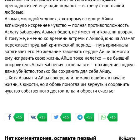
преподносит ей еще один подарок — встречу с настоящей
любовью.
Азамат, молодой человек, к которому в сердце Айши
вспыхнуло искреннее чувство — полная противоположность
Асхату Бабаевичу. Азамат беден, не имеет «ни кола, ни двора».
К тому же, именно ко времени встречи с Айшой, юноша Азамат
переживает трудный критический период — путь криминала
затягивает его. Но желание завоевать сердце Айши помогло
ему исправить свою жизнь. Айше тоже нелегко — ее бывший
покровитель Асхат Бабаевич готов на все — похищение, подкуп,
даже убийство, только бы сохранить для себя Айшу.
…Хотя Азамат и Айша совершили немало ошибок в начале
жизни, в юности, но любовь помогла им вернуть и сохранить
чувство собственного достоинства и обрести счастье.
+15
+15
+15
+15
+15
Нет комментариев, оставьте первый
Войдите