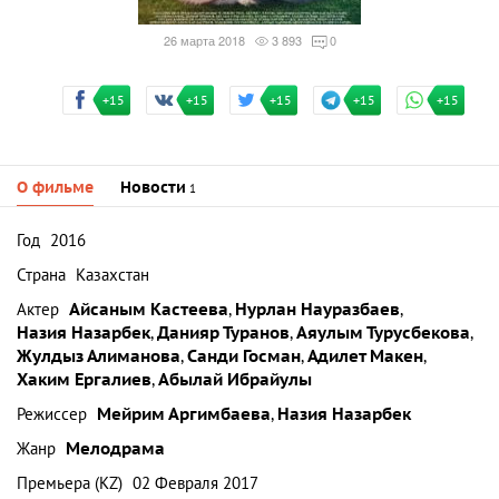
26 марта 2018
3 893
0
+15
+15
+15
+15
+15
О фильме
Новости
1
Год
2016
Страна
Казахстан
Актер
Айсаным Кастеева
,
Нурлан Науразбаев
,
Назия Назарбек
,
Данияр Туранов
,
Аяулым Турусбекова
,
Жулдыз Алиманова
,
Санди Госман
,
Адилет Макен
,
Хаким Ергалиев
,
Абылай Ибрайулы
Режиссер
Мейрим Аргимбаева
,
Назия Назарбек
Жанр
Мелодрама
Премьера (KZ)
02 Февраля 2017