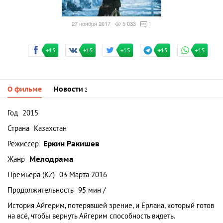
27 ноября 2017
5 033
1
+15
+15
+15
+15
+15
О фильме
Новости
2
Год
2015
Страна
Казахстан
Режиссер
Еркин Ракишев
Жанр
Мелодрама
Премьера (KZ)
03 Марта 2016
Продолжительность
95 мин /
История Айгерим, потерявшей зрение, и Ерлана, который готов
на всё, чтобы вернуть Айгерим способность видеть.