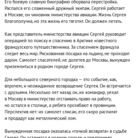
Его боевую славную биографию оборвала перестройка.
Распался его слаженный дружный экипаж. Сергей работает
в Москве, он чиновник министерства авиации. Жизнь Сергея
благополучна, но эта жизнь его тяготит. Он должен летать.
Как представитель министерства авиации Сергей руководит
операцией по поиску и спасению в Арктике известного
французского путешественника. За спасением француза
следит весь мир. Рискованная посадка на льдину, не проходит
даром. Самолет спасателей, не долетев до Москвы, вынужден
приземлиться в родном городе Сергея.
Для небольшого северного городка — это событие, как,
впрочем, и неожиданное возвращение Сергея. Он встречается
с друзьями. Несколько лет назад он, их командир, уехал
в Москву в министерство отстаивать право на работу,
но остался в столице, а ребята прозябают в провинции.
Перспектив нет: их самолет списан, его скоро распилят
и продадут как металлический лом.
Вынужденная посадка оказалась «точкой возврата» в судьбе
Сергея. Он останется в родном городе и предпримет