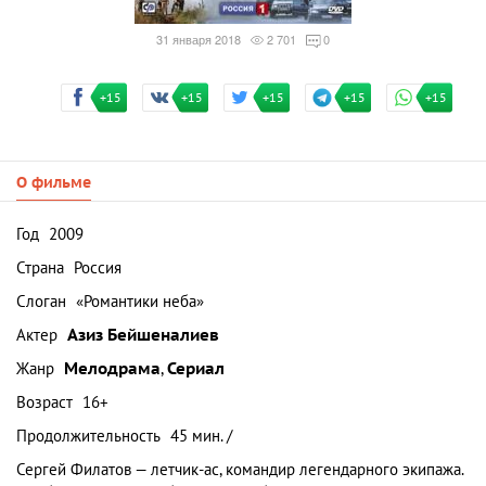
31 января 2018
2 701
0
+15
+15
+15
+15
+15
О фильме
Год
2009
Страна
Россия
Слоган
«Романтики неба»
Актер
Азиз Бейшеналиев
Жанр
Мелодрама
,
Сериал
Возраст
16+
Продолжительность
45 мин. /
Сергей Филатов — летчик-ас, командир легендарного экипажа.