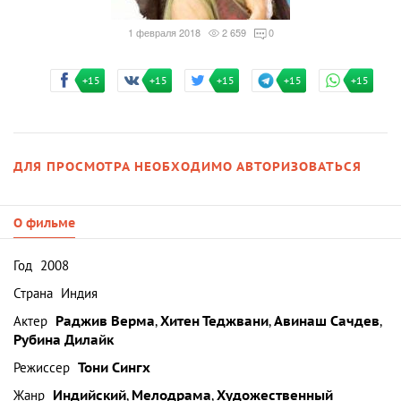
1 февраля 2018
2 659
0
+15
+15
+15
+15
+15
ДЛЯ ПРОСМОТРА НЕОБХОДИМО АВТОРИЗОВАТЬСЯ
О фильме
Год
2008
Страна
Индия
Актер
Раджив Верма
,
Хитен Теджвани
,
Авинаш Сачдев
,
Рубина Дилайк
Режиссер
Тони Сингх
Жанр
Индийский
,
Мелодрама
,
Художественный