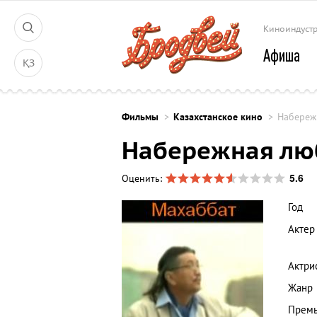
Киноиндуст
Афиша
ҚЗ
Фильмы
Казахстанское кино
Набереж
Набережная лю
5.6
Оценить:
Год
Актер
Актри
Жанр
Премь