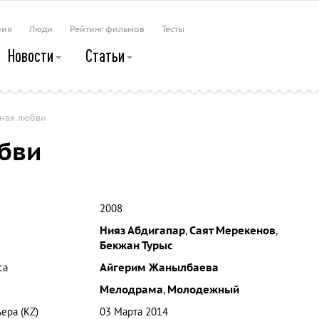
рия
Люди
Рейтинг фильмов
Тесты
Новости
Статьи
ная любви
бви
2008
Нияз Абдигапар
,
Саят Мерекенов
,
Бекжан Турыс
са
Айгерим Жанылбаева
Мелодрама
,
Молодежный
ера (KZ)
03 Марта 2014