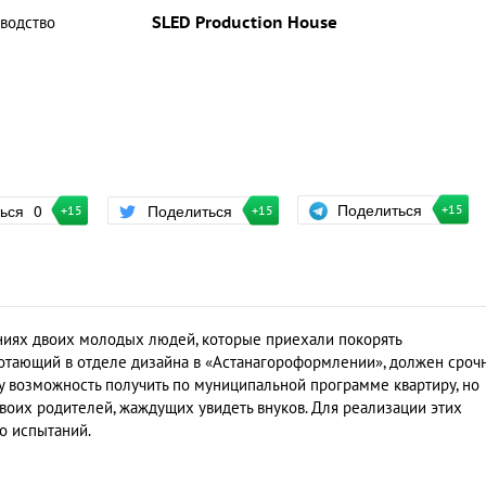
водство
SLED Production House
Поделиться
ться
0
Поделиться
+15
+15
+15
иях двоих молодых людей, которые приехали покорять
аботающий в отделе дизайна в «Астанагороформлении», должен сроч
му возможность получить по муниципальной программе квартиру, но
своих родителей, жаждущих увидеть внуков. Для реализации этих
о испытаний.