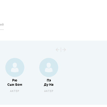
рий
Рю
Пэ
Пак
Сын Бом
Ду На
Хэ Иль
АКТЕР
АКТЕР
АКТЕР