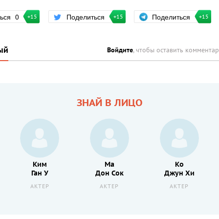
Поделиться
ться
0
Поделиться
+15
+15
+15
ый
Войдите
, чтобы оставить коммента
ЗНАЙ В ЛИЦО
Ким
Ма
Ко
Ган У
Дон Сок
Джун Хи
АКТЕР
АКТЕР
АКТЕР