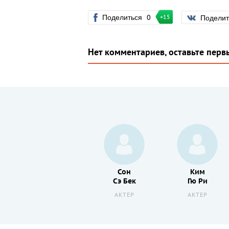
Поделиться
0
Подели
+15
Нет комментариев, оставьте перв
Пак
Сон
Ким
Хэ Иль
Сэ Бек
Гю Ри
АКТЕР
АКТЕР
АКТЕР