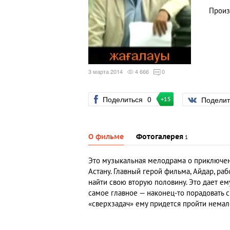
Произ
3 марта 2014
4 666
0
Поделиться
0
Подели
+15
О фильме
Фотогалерея
1
Это музыкальная мелодрама о приключен
Астану. Главный герой фильма, Айдар, р
найти свою вторую половину. Это дает е
самое главное — наконец-то порадовать 
«сверхзадач» ему придется пройти немал