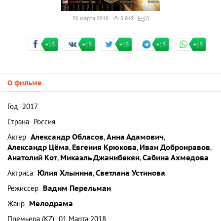
26 марта 2018
3 942
0
+15
+15
+15
+15
+15
О фильме
Год
2017
Страна
Россия
Актер
Александр Обласов
,
Анна Адамович
,
Александр Цёма
,
Евгения Крюкова
,
Иван Добронравов
,
Анатолий Кот
,
Микаэль Джанибекян
,
Сабина Ахмедова
Актриса
Юлия Хлынина
,
Светлана Устинова
Режиссер
Вадим Перельман
Жанр
Мелодрама
Премьера (KZ)
01 Марта 2018