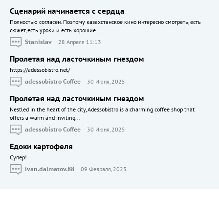
Сценарий начинается с сердца
Полностью согласен. Поэтому казахстанское кино интересно смотреть, есть
сюжет, есть уроки и есть хорошие...
Stanislav
28 Апреля 11:13
Пролетая над ласточкиным гнездом
https://adessobistro.net/
adessobistro Coffee
30 Июня, 2025
Пролетая над ласточкиным гнездом
Nestled in the heart of the city, Adessobistro is a charming coffee shop that
offers a warm and inviting...
adessobistro Coffee
30 Июня, 2025
Едоки картофеля
Cупер!
ivan.dalmatov.88
09 Февраля, 2025