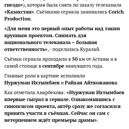
гнездо»
), которая была снята по заказу телеканала
«Казахстан»
. Съёмками сериала занимались
Corich
Production
.
«Для меня это первый опыт работы над таким
крупным проектом. Снимать для
национального телеканала – большая
ответственность»
, - поделилась Куралай.
Съёмки сериала проходили в
50
км от Астаны и в
самой столице в
сентябре
минувшего года.
Главные роли в картине исполнили
Нуржуман Ихтымбаев
и
Райхан Айткожанова
.
Как отметила Анарбекова:
«Нуржуман Ихтымбаев
впервые сыграл в сериале. Ознакомившись с
синопсисом проекта, актёр сразу же согласился
принять участи в съёмках. Сейчас он сам с
нетерпением ждёт премьеры драмы»
.