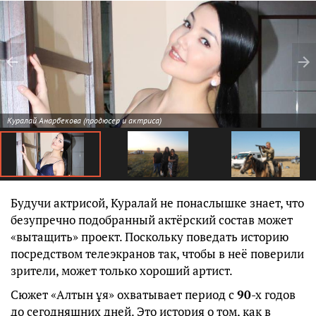
Куралай Анарбекова (продюсер и актриса)
Будучи актрисой, Куралай не понаслышке знает, что
безупречно подобранный актёрский состав может
«вытащить» проект. Поскольку поведать историю
посредством телеэкранов так, чтобы в неё поверили
зрители, может только хороший артист.
Сюжет «Алтын ұя» охватывает период с
90
-х годов
до сегодняшних дней. Это история о том, как в