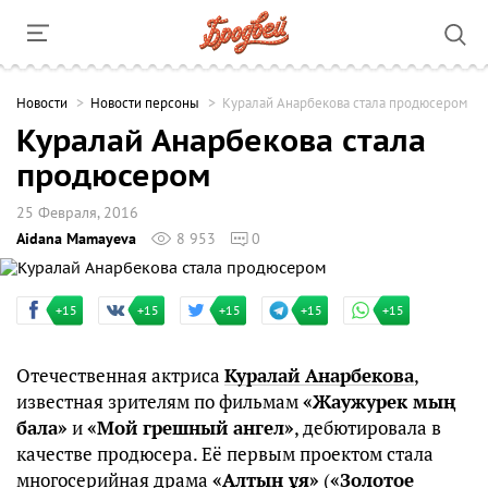
Новости
Новости персоны
Куралай Анарбекова стала продюсером
Куралай Анарбекова стала
продюсером
25 Февраля, 2016
Aidana Mamayeva
8 953
0
+15
+15
+15
+15
+15
Отечественная актриса
Куралай Анарбекова
,
известная зрителям по фильмам
«Жаужурек мың
бала»
и
«Мой грешный ангел»
, дебютировала в
качестве продюсера. Её первым проектом стала
многосерийная драма
«Алтын ұя»
(
«Золотое