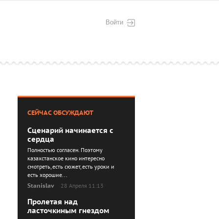
Войти
СЕЙЧАС ОБСУЖДАЮТ
Сценарий начинается с
сердца
Полностью согласен. Поэтому
казахстанское кино интересно
смотреть, есть сюжет, есть уроки и
есть хорошие...
Stanislav
28 Апреля 11:13
Пролетая над
ласточкиным гнездом