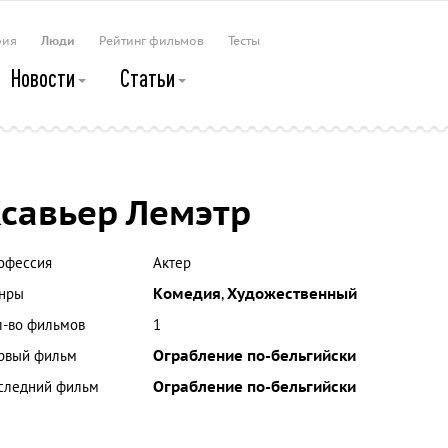
рия
Люди
Рейтинг фильмов
Тесты
Новости
Статьи
савьер Лемэтр
офессия
Актер
нры
Комедия
,
Художественный
л-во фильмов
1
рвый фильм
Ограбление по-бельгийски
следний фильм
Ограбление по-бельгийски