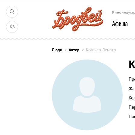
Киноиндуст
Афиша
ҚЗ
Люди
Актер
Ксавьер Лемэтр
К
Пр
Жа
Ко
Пе
По