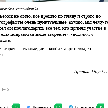
жанбаев. Фото: inform.kz
ъемок не было. Все прошло по плану и строго по
тографисты очень пунктуальные. Думаю, мы чему-т
отел бы поблагодарить все тех, кто принял участие в
телю понравится наше творение»,
- поделился
ышев.
и вторая часть комедии полюбится зрителям, то
ть.
Превью: kipyat.c
0
Поделиться
ться
0
Поделиться
+15
+15
+15