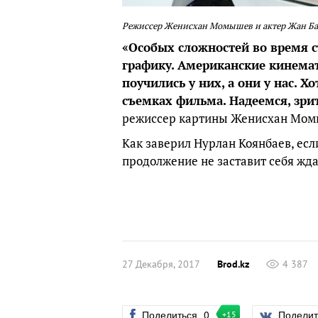
Режиссер Женисхан Момышев и актер Жан Бай
«Особых сложностей во время с
графику. Американские кинема
поучились у них, а они у нас. Х
съемках фильма. Надеемся, зри
режиссер картины Женисхан Мом
Как заверил Нурлан Коянбаев, есл
продолжение не заставит себя жда
27 Декабря, 2017
Brod.kz
4 387
Поделиться
0
Подели
+15