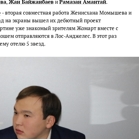
ова
,
Жан Байжанбаев
и
Рамазан Амантай
.
»
- вторая совместная работа Женисхана Момышева и
зад на экраны вышел их дебютный проект
картине уже знакомый зрителям Жомарт вместе с
шем отправляются в Лос-Анджелес. В этот раз
ему отелю 5 звезд.