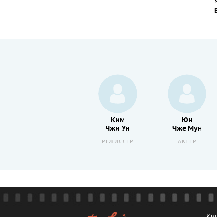
Рю
Ким
Юн
Сын Су
Чжи Ун
Чже Мун
АКТЕР
РЕЖИССЕР
АКТЕР
Кин