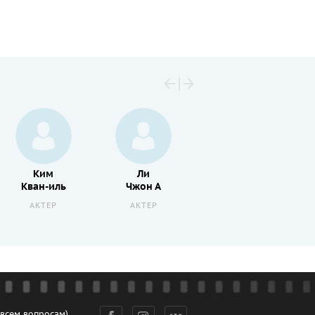
Ким
Ли
Рю
Кван-иль
Чжон А
Сын Су
АКТЕР
АКТЕР
АКТЕР
 всем вопросам)