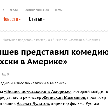
рия
Люди
Рейтинг фильмов
Тесты
Новости
Статьи
н Момышев представил комедию «Бизнес по-казахски в Америке»
шев представил комеди
ахски в Америке»
0
ма
«Бизнес по-казахски в Америке»
, который выйдет в
представили режиссер
Женисхан Момышев
, продюсер
тановщик
Азамат Дулатов
, директор фильма Рустам