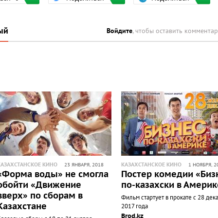
ый
Войдите
, чтобы оставить коммента
КАЗАХСТАНСКОЕ КИНО
КАЗАХСТАНСКОЕ КИНО
23 ЯНВАРЯ, 2018
1 НОЯБРЯ, 2
«Форма воды» не смогла
Постер комедии «Биз
обойти «Движение
по-казахски в Америк
вверх» по сборам в
Фильм стартует в прокате с 28 дек
Казахстане
2017 года
Brod.kz