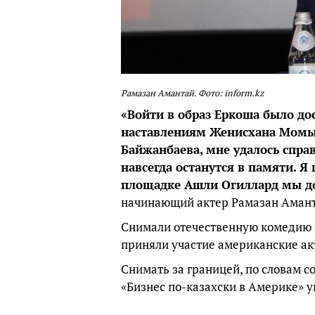
Рамазан Амантай. Фото: inform.kz
«Войти в образ Еркоша было до
наставлениям Женисхана Момы
Байжанбаева, мне удалось спра
навсегда останутся в памяти. 
площадке Ашли Огиллард мы до 
начинающий актер Рамазан Амант
Снимали отечественную комедию в
приняли участие американские ак
Снимать за границей, по словам с
«Бизнес по-казахски в Америке» у