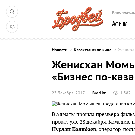
Киноиндуст
Афиша
ҚЗ
Новости
Казахстанское кино
Женисха
Женисхан Момы
«Бизнес по-каз
27 Декабря, 2017
Brod.kz
4 387
В Алматы прошла премьера филь
прокат уже 28 декабря. Комедию 
Нурлан Коянбаев
, оператор-пос