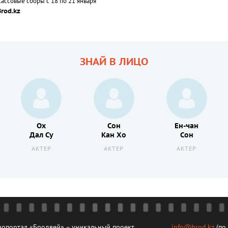
Кассовые сборы с 18 по 21 января
Brod.kz
ЗНАЙ В ЛИЦО
Ох
Сон
Ен-чан
Дал Су
Кан Хо
Сон
АКТЕР
АКТЕР
АКТЕР
опортал «Бродвей» – уникальный проект
info@brod.kz
(по