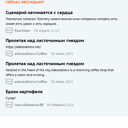
СЕЙЧАС ОБСУЖДАЮТ
Сценарий начинается с сердца
Полностью согласен. Поэтому казахстанское кино интересно смотреть, есть
сюжет, есть уроки и есть хорошие...
Stanislav
28 Апреля 11:13
Пролетая над ласточкиным гнездом
https://adessobistro.net/
adessobistro Coffee
30 Июня, 2025
Пролетая над ласточкиным гнездом
Nestled in the heart of the city, Adessobistro is a charming coffee shop that
offers a warm and inviting...
adessobistro Coffee
30 Июня, 2025
Едоки картофеля
Cупер!
ivan.dalmatov.88
09 Февраля, 2025