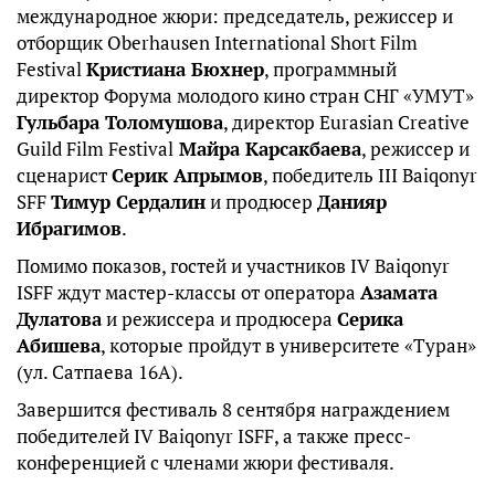
международное жюри: председатель, режиссер и
отборщик Oberhausen International Short Film
Festival
Кристиана Бюхнер
, программный
директор Форума молодого кино стран СНГ «УМУТ»
Гульбара Толомушова
, директор Eurasian Creative
Guild Film Festival
Майра Карсакбаева
, режиссер и
сценарист
Серик Апрымов
, победитель III Baiqonyr
SFF
Тимур Сердалин
и продюсер
Данияр
Ибрагимов
.
Помимо показов, гостей и участников IV Baiqonyr
ISFF ждут мастер-классы от оператора
Азамата
Дулатова
и режиссера и продюсера
Серика
Абишева
, которые пройдут в университете «Туран»
(ул. Сатпаева 16А).
Завершится фестиваль 8 сентября награждением
победителей IV Baiqonyr ISFF, а также пресс-
конференцией с членами жюри фестиваля.