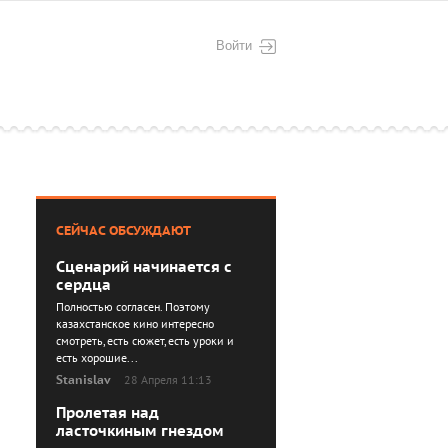
Войти
СЕЙЧАС ОБСУЖДАЮТ
Сценарий начинается с
сердца
Полностью согласен. Поэтому
казахстанское кино интересно
смотреть, есть сюжет, есть уроки и
есть хорошие...
Stanislav
28 Апреля 11:13
Пролетая над
ласточкиным гнездом