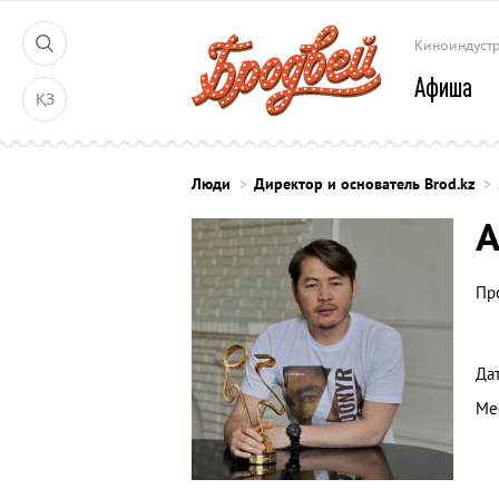
Киноиндуст
Афиша
ҚЗ
Люди
Директор и основатель Brod.kz
А
Пр
Да
Ме