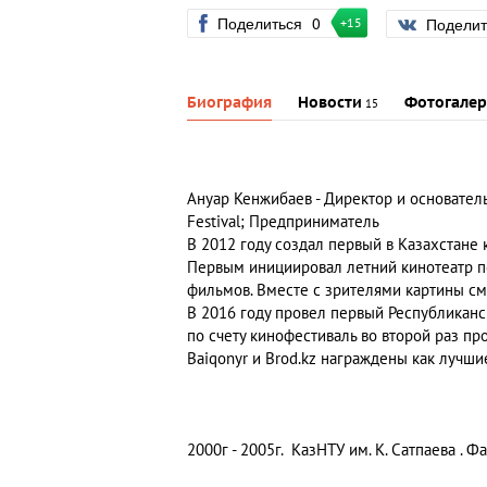
Поделиться
0
Подели
+15
Биография
Новости
Фотогалер
15
Ануар Кенжибаев - Директор и основатель 
Festival; Предприниматель
В 2012 году создал первый в Казахстане 
Первым инициировал летний кинотеатр п
фильмов. Вместе с зрителями картины см
В 2016 году провел первый Республиканс
по счету кинофестиваль во второй раз пр
Baiqonyr и Brod.kz награждены как лучши
2000г - 2005г. КазНТУ им. К. Сатпаева . Ф