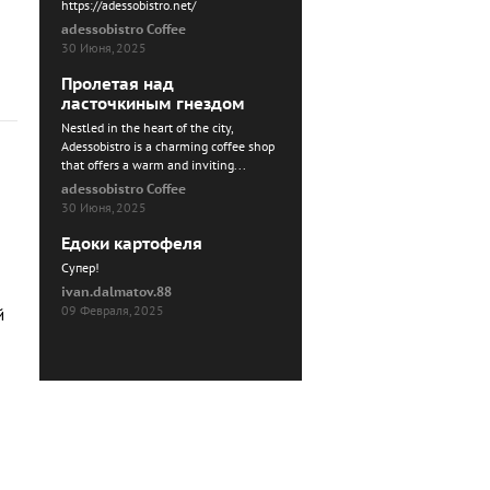
https://adessobistro.net/
adessobistro Coffee
30 Июня, 2025
Пролетая над
ласточкиным гнездом
Nestled in the heart of the city,
Adessobistro is a charming coffee shop
that offers a warm and inviting...
adessobistro Coffee
30 Июня, 2025
Едоки картофеля
Cупер!
ivan.dalmatov.88
09 Февраля, 2025
й