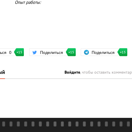
Опыт работы:
Поделиться
ться
0
Поделиться
+15
+15
+15
ый
Войдите
, чтобы оставить коммента