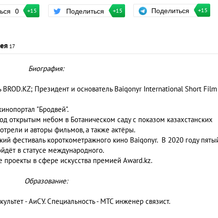
Поделиться
ться
0
Поделиться
+15
+15
+15
ея
17
Биография:
BROD.KZ; Президент и основатель Baiqonyr International Short Film
кинопортал "Бродвей".
од открытым небом в Ботаническом саду с показом казахстанских
отрели и авторы фильмов, а также актёры.
кий фестиваль короткометражного кино Baiqonyr. В 2020 году пяты
ойдёт в статусе международного.
е проекты в сфере искусства премией Award.kz.
Образование:
акультет - АиСУ. Специальность - МТС инженер связист.