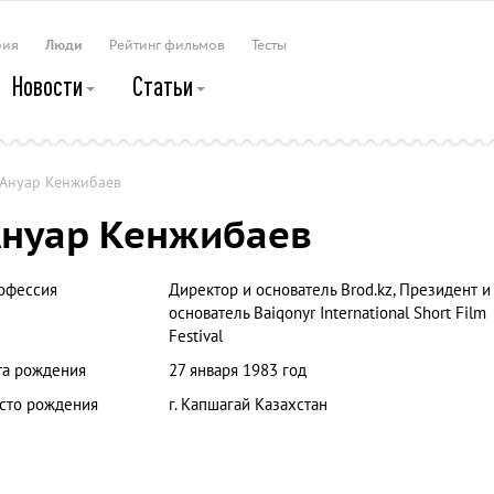
рия
Люди
Рейтинг фильмов
Тесты
Новости
Статьи
Ануар Кенжибаев
нуар Кенжибаев
офессия
Директор и основатель Brod.kz, Президент и
основатель Baiqonyr International Short Film
Festival
та рождения
27 января 1983 год
сто рождения
г. Капшагай Казахстан