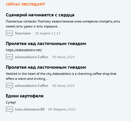
СЕЙЧАС ОБСУЖДАЮТ
Сценарий начинается с сердца
Полностью согласен. Поэтому казахстанское кино интересно смотреть, есть
сюжет, есть уроки и есть хорошие...
Stanislav
28 Апреля 11:13
Пролетая над ласточкиным гнездом
https://adessobistro.net/
adessobistro Coffee
30 Июня, 2025
Пролетая над ласточкиным гнездом
Nestled in the heart of the city, Adessobistro is a charming coffee shop that
offers a warm and inviting...
adessobistro Coffee
30 Июня, 2025
Едоки картофеля
Cупер!
ivan.dalmatov.88
09 Февраля, 2025