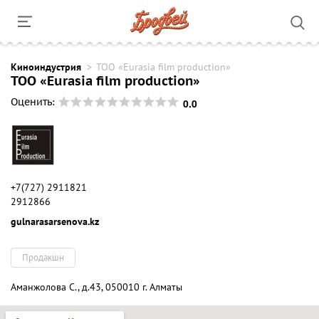
Киноиндустрия
ТОО «Eurasia film production»
ТОО «Eurasia film production»
0.0
Оценить:
+7(727) 2911821
2912866
gulnarasarsenova.kz
Продакшн
Аманжолова С., д.43, 050010 г. Алматы