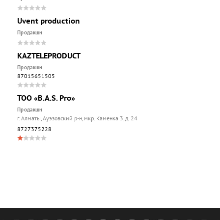
Uvent production
Продакшн
KAZTELEPRODUCT
Продакшн
87015651505
TOO «B.A.S. Pro»
Продакшн
г. Алматы, Ауэзовский р-н, мкр. Каменка 3, д. 24
8727375228