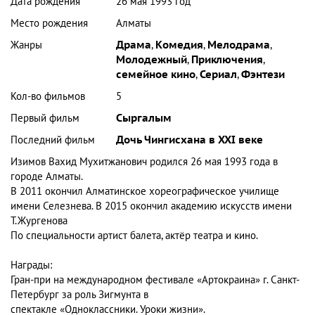
Дата рождения
26 мая 1993 год
Место рождения
Алматы
Жанры
Драма
,
Комедия
,
Мелодрама
,
Молодежный
,
Приключения
,
семейное кино
,
Сериал
,
Фэнтези
Кол-во фильмов
5
Первый фильм
Сыргалым
Последний фильм
Дочь Чингисхана в XXI веке
Изимов Вахид Мухитжанович родился 26 мая 1993 года в
городе Алматы.
В 2011 окончил Алматинское хореографическое училище
имени Селезнева. В 2015 окончил академию искусств имени
Т.Жургенова
По специальности артист балета, актёр театра и кино.
Награды:
Гран-при на международном фестивале «Артокраина» г. Санкт-
Петербург за роль Зигмунта в
спектакле «Одноклассники. Уроки жизни».