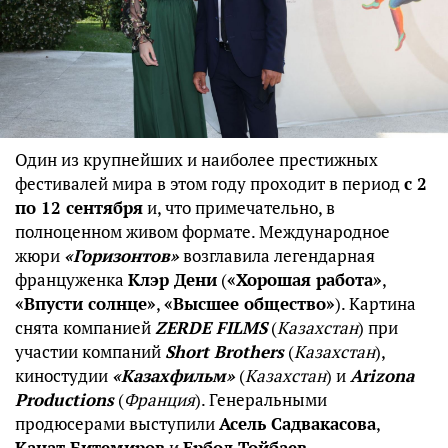
Один из крупнейших и наиболее престижных
фестивалей мира в этом году проходит в период
с 2
по 12 сентября
и, что примечательно, в
полноценном живом формате. Международное
жюри
«Горизонтов»
возглавила легендарная
француженка
Клэр Дени
(
«Хорошая работа»
,
«Впусти солнце»
,
«Высшее общество»
). Картина
снята компанией
ZERDE FILMS
(
Казахстан
) при
участии компаний
Short Brothers
(
Казахстан
),
киностудии
«Казахфильм»
(
Казахстан
) и
Arizona
Productions
(
Франция
). Генеральными
продюсерами выступили
Асель Садвакасова
,
Канат Битемиров
и
Ербол Тойбаев
.