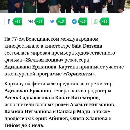
+15
+15
+15
+15
+15
На 77-ом Венецианском международном
кинофестивале в кинотеатре
Sala Darsena
состоялась мировая премьера художественного
фильма «
Желтая кошка
» режиссера
Адильхана Ержанова
. Картина принимает участие
в конкурсной программе
«Горизонты»
.
Картину на фестивале представляют режиссер
Адильхан Ержанов
, генеральные продюсеры
Асель Садвакасова
и
Канат Битемиров
,
исполнители главных ролей
Азамат Нигманов
,
Камила Нугманова
и
Санжар Мади
, а также
продюсеры
Серик Абишев
,
Ольга Хлащева
и
Гийом де Сиель
.