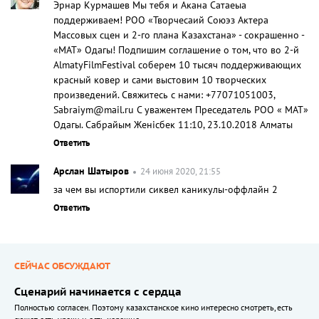
Эрнар Курмашев Мы тебя и Акана Сатаеыа
поддерживаем! РОО «Творчесаий Союэз Актера
Массовых сцен и 2-го плана Казахстана» - сокрашенно -
«МАТ» Одагы! Подпишим соглашение о том, что во 2-й
AlmatyFilmFestival соберем 10 тысяч поддерживающих
красный ковер и сами выстовим 10 творческих
произведений. Свяжитесь с нами: +77071051003,
Sabraiym@mail.ru С уважентем Преседатель РОО « МАТ»
Одагы. Сабрайым Женicбек 11:10, 23.10.2018 Алматы
Ответить
Арслан Шатыров
24 июня 2020, 21:55
за чем вы испортили сиквел каникулы-оффлайн 2
Ответить
СЕЙЧАС ОБСУЖДАЮТ
Сценарий начинается с сердца
Полностью согласен. Поэтому казахстанское кино интересно смотреть, есть