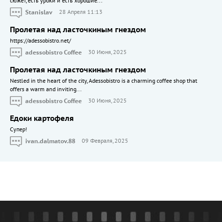
сюжет, есть уроки и есть хорошие...
Stanislav
28 Апреля 11:13
Пролетая над ласточкиным гнездом
https://adessobistro.net/
adessobistro Coffee
30 Июня, 2025
Пролетая над ласточкиным гнездом
Nestled in the heart of the city, Adessobistro is a charming coffee shop that
offers a warm and inviting...
adessobistro Coffee
30 Июня, 2025
Едоки картофеля
Cупер!
ivan.dalmatov.88
09 Февраля, 2025