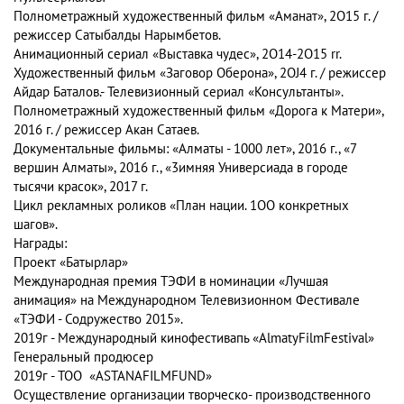
Полнометражный художественный фильм «Аманат», 2O15 г. /
режиссер Сатыбалды Нарымбетов.
Анимационный сериал «Выставка чудес», 2O14-2O15 rr.
Художественный фильм «Заговор Оберона», 2OJ4 г. / режиссер
Айдар Баталов.- Телевизионный сериал «Консультанты».
Полнометражный художественный фильм «Дорога к Матери»,
2016 г. / режиссер Акан Сатаев.
Документальные фильмы: «Алматы - 1000 лет», 2016 г., «7
вершин Алматы», 2016 г., «3имняя Универсиада в городе
тысячи красок», 2017 г.
Цикл рекламных роликов «План нации. 1ОО конкретных
шагов».
Награды:
Проект «Батырлар»
Международная премия ТЭФИ в номинации «Лучшая
анимация» на Международном Телевизионном Фестивале
«ТЭФИ - Содружество 2015».
2019г -
Международный кинофестивапь «AlmatyFilmFestival»
Генеральный продюсер
2019г -
TOO «ASTANAFILMFUND»
Осуществление организации творческо- производственного