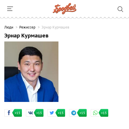
Люди
Режиссер
Эрнар Курмашев
Эрнар Курмашев
+15
+15
+15
+15
+15