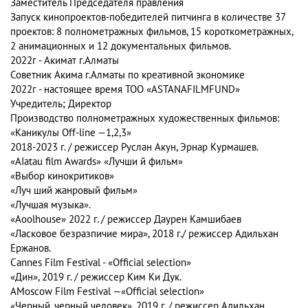
Заместитель Председателя правления
Запуск кинопроектов-победителей питчинга в количестве 37
проектов: 8 полнометражных фильмов, 15 короткометражных,
2 анимационных и 12 документальных фильмов.
2022г -
Акимат г.Алматы
Советник Акима г.Алматы по креативной экономике
​2022г - настоящее время
TOO «ASTANAFILMFUND»
Учредитель; Директор
Производство полнометражных художественных фильмов:
«Каникулы Off-line —1,2,3»
2018-2023 г. / режиссер Руслан Акун, Эрнар Курмашев.
«AIatau film Awards» «Лучши й фильм»
«Выбор кинокритиков»
«Луч ший жанровый фильм»
«Лучшая музыка».
«Aoolhouse»
2022 г. / режиссер Даурен Камшибаев
«Ласковое безразпичие мира»
, 2018 г./ режиссер Адильхан
Ержанов.
Cannes Film Festival - «Official selection»
«Дин»
, 2019 г. / режиссер Ким Ки Дук.
АMoscow Film Festival —«Official selection»
«Черный, черный человек»
, 2019 г. / режиссер Адильхан