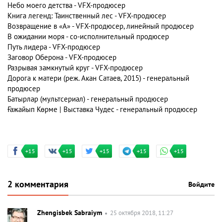
Небо моего детства - VFX-продюсер
Книга легенд: Таинственный лес - VFX-продюсер
Возвращение в «А» - VFX-продюсер, линейный продюсер
В ожидании моря - со-исполнительный продюсер
Путь лидера - VFX-продюсер
Заговор Оберона - VFX-продюсер
Разрывая замкнутый круг - VFX-продюсер
Дорога к матери (реж. Акан Сатаев, 2015) - генеральный
продюсер
Батырлар (мультсериал) - генеральный продюсер
Ғажайып Көрме | Выставка Чудес - генеральный продюсер
+15
+15
+15
+15
+15
2 комментария
Войдите
Zhengisbek Sabraiym
25 октября 2018, 11:27