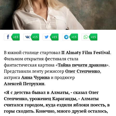
+15
+15
+15
+15
+15
В южной столице стартовал
II Almaty Film Festival
.
Фильмом открытия фестиваля стала
фантастическая картина «
Тайна печати дракона
».
Представили ленту режиссер
Олег Степченко
,
актриса
Анна Чурина
и продюсер
Алексей Петрухин
.
«Я с детства бывал в Алматы, - сказал Олег
Степченко, уроженец Караганды, - Алматы
считался городом, куда ездили яблоки поесть, в
горы сходить. Конечно, много друзей осталось,