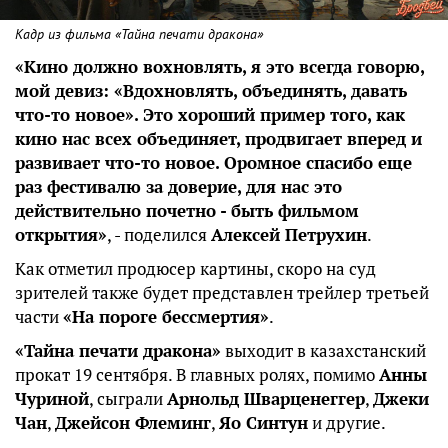
Кадр из фильма «Тайна печати дракона»
«Кино должно вохновлять, я это всегда говорю,
мой девиз: «Вдохновлять, объединять, давать
что-то новое». Это хороший пример того, как
кино нас всех объединяет, продвигает вперед и
развивает что-то новое. Оромное спасибо еще
раз фестивалю за доверие, для нас это
действительно почетно - быть фильмом
открытия»
, - поделился
Алексей Петрухин
.
Как отметил продюсер картины, скоро на суд
зрителей также будет представлен трейлер третьей
части
«На пороге бессмертия»
.
«Тайна печати дракона»
выходит в казахстанский
прокат 19 сентября. В главных ролях, помимо
Анны
Чуриной
, сыграли
Арнольд Шварценеггер
,
Джеки
Чан
,
Джейсон Флеминг
,
Яо Синтун
и другие.