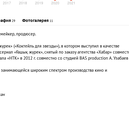
рафия
Фотогалерея
29
11
пмейкер, продюсер.
үрек» («Коктейль для звезды»), в котором выступил в качестве
сериал «Ғашық жүрек», снятый по заказу агентства «Хабар» совмест
ала «НТК» в 2012 г. совместно со студией BAS production А. Узабаев
, занимающейся широким спектром производства кино и
лан