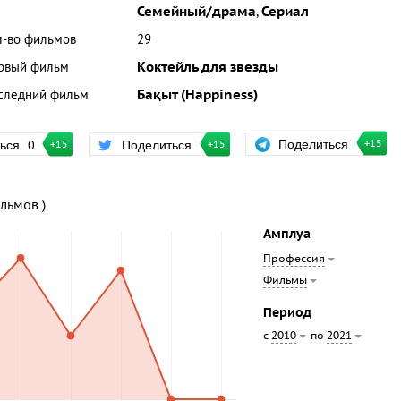
Семейный/драма
,
Сериал
л-во фильмов
29
рвый фильм
Коктейль для звезды
следний фильм
Бақыт (Happiness)
Поделиться
ться
0
Поделиться
+15
+15
+15
ильмов )
Амплуа
Профессия
Фильмы
Период
с
по
2010
2021