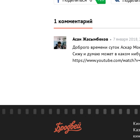
Подели
1 комментарий
Асан Жасымбеков
7 января 2018, 
Доброго времени суток Аскар Мо
Сижу и думаю может в каком нибу
https://www.youtube.com/watch?v
Кин
Каз
кин