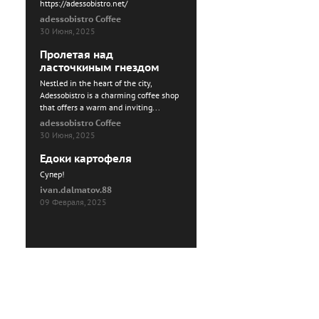
https://adessobistro.net/
adessobistro Coffee
30 Июня, 2025
Пролетая над
ласточкиным гнездом
Nestled in the heart of the city,
Adessobistro is a charming coffee shop
that offers a warm and inviting...
adessobistro Coffee
30 Июня, 2025
Едоки картофеля
Cупер!
ivan.dalmatov.88
09 Февраля, 2025