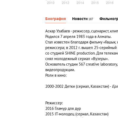
Биография
Новости
Фильмог
187
Аскар Узабаев
- режиссер, сценарист, кли
Родился 7 апреля 1983 года в Алматы.
Стал известен благодаря фильму «Ғашық ж
режиссера; в 2012 г. вышел 25-серийный 
со студией SHINE production. Для телекан
снял молодежный сериал «Вузеры».
Основатель студии
567 creative laboratory
видеопродукции.
Роли в кино:
2000-2002 Детки (сериал, Казахстан) -
Ер
Режиссер:
2016 Гламур для дур
2015 IT-молодец (сериал, Казахстан)