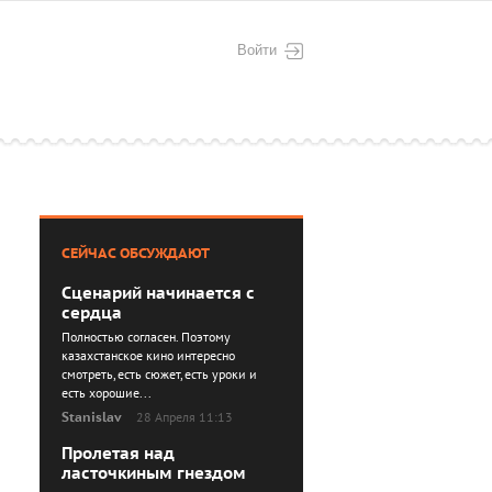
Войти
СЕЙЧАС ОБСУЖДАЮТ
Сценарий начинается с
сердца
Полностью согласен. Поэтому
казахстанское кино интересно
смотреть, есть сюжет, есть уроки и
есть хорошие...
Stanislav
28 Апреля 11:13
Пролетая над
ласточкиным гнездом