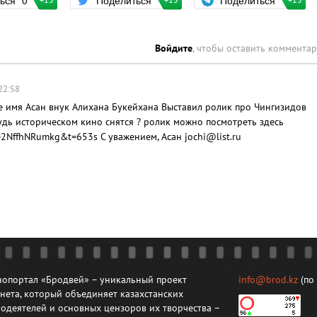
ться
0
Поделиться
+15
+15
+15
Войдите
, чтобы оставить коммента
22:58
е имя Асан внук Алихана Букейхана Выставил ролик про Чингизидов
дь историческом кино снятся ? ролик можно посмотреть здесь
=2NffhNRumkg&t=653s С уважением, Асан jochi@list.ru
опортал «Бродвей» – уникальный проект
info@brod.kz
(по
нета, который объединяет казахстанских
одеятелей и основных цензоров их творчества –