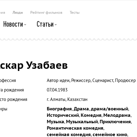
рия
Люди
Рейтинг фильмов
Тесты
Новости
Статьи
скар Узабаев
офессия
Автор идеи, Режиссер, Сценарист, Продюсер
та рождения
07.04.1983
сто рождения
г. Алматы, Казахстан
нры
Биография
,
Драма
,
драма/военный
,
Исторический
,
Комедия
,
Мелодрама
,
Музыка
,
Музыкальный
,
Приключения
,
Романтическая комедия
,
семейная комедия
,
семейное кино
,