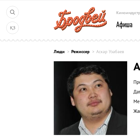
Киноиндуст
Афиша
ҚЗ
Люди
Режиссер
Аскар Узабаев
А
Пр
Да
Ме
Жа