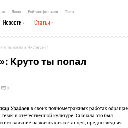
рия
Люди
Рейтинг фильмов
Тесты
Новости
Статьи
руто ты попал в Инстаграм?
»: Круто ты попал
0
скар Узабаев
в своих полнометражных работах обращае
темы в отечественной культуре. Сначала это был
и его влияние на жизнь казахстанцев, предпоследняя