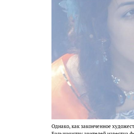
Однако, как законченное художес
Большинству зрителей известна фо