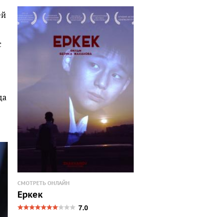
ей
с
да
СМОТРЕТЬ ОНЛАЙН
Еркек
7.0