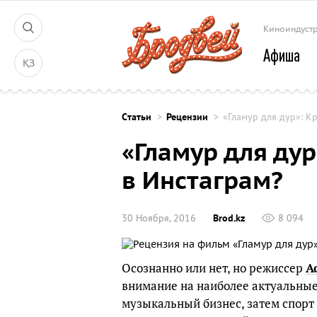
Киноиндуст
Афиша
ҚЗ
Cтатьи
Рецензии
«Гламур для дур»: К
«Гламур для дур
в Инстаграм?
30 Ноября, 2016
Brod.kz
8 094
Осознанно или нет, но режиссер
А
внимание на наиболее актуальные 
музыкальный бизнес, затем спорт 