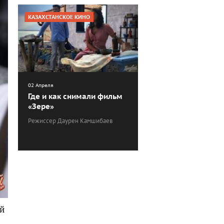
КАЗАХСТАНСКОЕ КИНО
02 Апреля
Где и как снимали фильм
«Зере»
Режиссер Даурен Камшибаев
ей