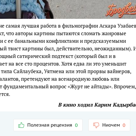
 не самая лучшая работа в фильмографии Аскара Узабаев
акт, что авторы картины пытаются сломать жанровые
ии с ее банальными конфликтами и предсказуемыми
ный твист картины был, действительно, неожиданным). 
Мощный сатирический подтекст (который был и в
ет на все сто процентов. Хотя едва ли это уменьшит
 типа Сайлаубека, Уятмена или этой прорвы вайнеров,
талантов, претендуют на всенародную любовь или
ит фундаментальный вопрос «Журт не айтады». Впрочем,
ется.
В кино ходил Карим Кадырба
Полезная рецензия
Ниочем
0
0