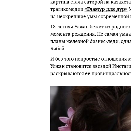
картина стала сатирой на казахст
трагикомедии
«Гламур для дур»
У
на неокрепшие умы современной 
18-летняя Улжан бежит из родного 
момента рождения. Не самая умная
планы железной бизнес-леди, одна
Бибой.
И без того непростые отношения 
Улжан становится звездой Инстаг
раскрываются ее провинциальност