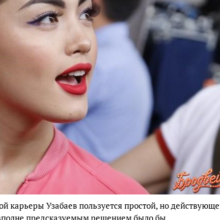
ой карьеры Узабаев пользуется простой, но действующ
И вполне предсказуемым решением было бы