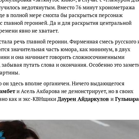
олучилось недотянутым. Вместо 76 минут хронометража
 где в полной мере смогла бы раскрыться персонаж
с главной героиней. Да и для раскрытия центральной
ремени явно не хватает.
ала речь главной героини. Фирменная смесь русского 
оится значительная часть юмора, как минимум, в двух
роини и она начинает говорить сложносочиненными
забывая путать слова и окончания. Особенно это замет
картины.
то он здесь вполне органичен. Ничего выдающегося
амбет
и Асель Акбарова не демонстрирует, но в своих
авно как и экс-КВНщики
Даурен Айдаркулов
и
Гульнара