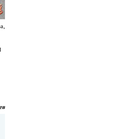
а,
И
ев