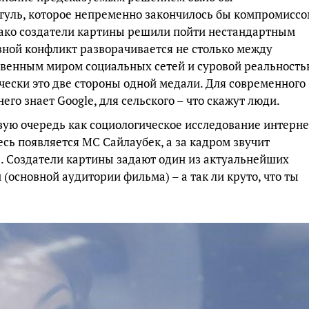
гуль, которое непременно закончилось бы компромиссо
ако создатели картины решили пойти нестандартным
овной конфликт разворачивается не столько между
твенным миром социальных сетей и суровой реальность
ически это две стороны одной медали. Для современного
него знает Google, для сельского – что скажут люди.
вую очередь как социологическое исследование интерне
есь появляется МС Сайлаубек, а за кадром звучит
е. Создатели картины задают один из актуальнейших
основной аудитории фильма) – а так ли круто, что ты