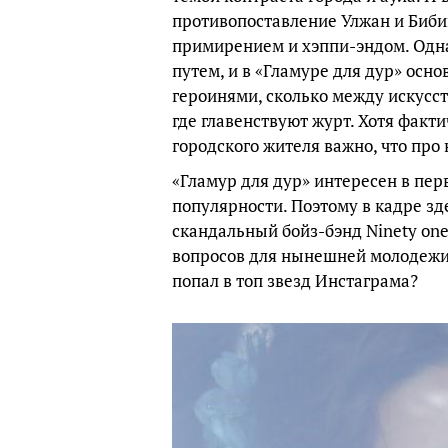
противопоставление Улжан и Биби
примирением и хэппи-эндом. Одн
путем, и в «Гламуре для дур» осн
героинями, сколько между искусс
где главенствуют журт. Хотя факт
городского жителя важно, что про 
«Гламур для дур» интересен в пер
популярности. Поэтому в кадре зд
скандальный бойз-бэнд Ninety on
вопросов для нынешней молодежи (
попал в топ звезд Инстаграма?