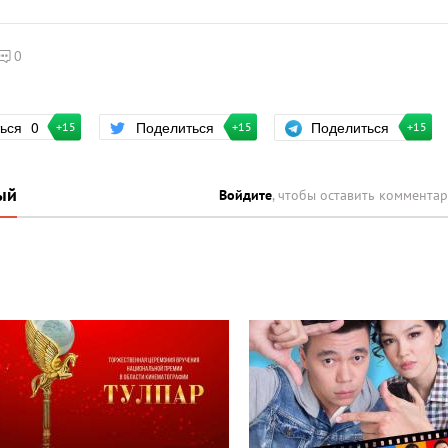
0
Поделиться
ться
0
Поделиться
+15
+15
+15
ый
Войдите
, чтобы оставить коммента