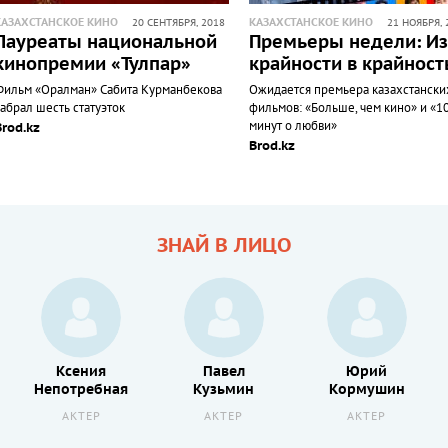
КАЗАХСТАНСКОЕ КИНО
КАЗАХСТАНСКОЕ КИНО
20 СЕНТЯБРЯ, 2018
21 НОЯБРЯ, 
Лауреаты национальной
Премьеры недели: Из
кинопремии «Тулпар»
крайности в крайност
Фильм «Оралман» Сабита Курманбекова
Ожидается премьера казахстански
абрал шесть статуэток
фильмов: «Больше, чем кино» и «1
минут о любви»
Brod.kz
Brod.kz
ЗНАЙ В ЛИЦО
Ксения
Павел
Юрий
Непотребная
Кузьмин
Кормушин
АКТЕР
АКТЕР
АКТЕР