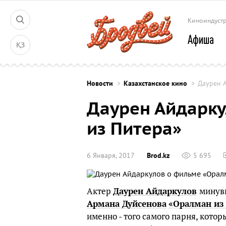
Киноиндуст
Афиша
ҚЗ
Новости
Казахстанское кино
Даурен 
Даурен Айдарку
из Питера»
6 Января, 2017
Brod.kz
5 695
Актер
Даурен Айдаркулов
минув
Армана Дуйсенова
«Оралман из
именно - того самого парня, кото