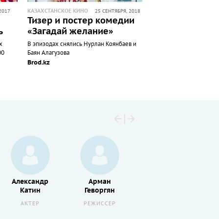
КАЗАХСТАНСКОЕ КИНО
2017
25 СЕНТЯБРЯ, 2018
Тизер и постер комедии
ь
«Загадай желание»
х
В эпизодах снялись Нурлан Коянбаев и
00
Баян Алагузова
Brod.kz
Александр
Арман
Стефани
Катин
Геворгян
Соколински
АКТЕР
РЕЖИССЕР
АКТЕР