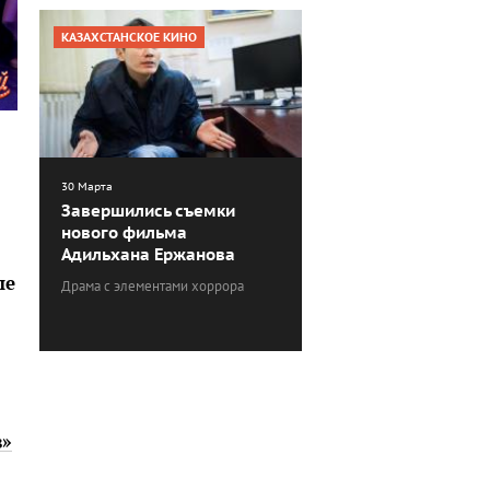
КАЗАХСТАНСКОЕ КИНО
30 Марта
Завершились съемки
нового фильма
Адильхана Ержанова
ые
Драма с элементами хоррора
з»