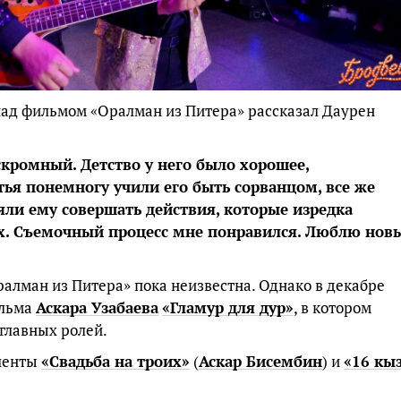
 над фильмом «Оралман из Питера» рассказал Даурен
скромный. Детство у него было хорошее,
тья понемногу учили его быть сорванцом, все же
яли ему совершать действия, которые изредка
ях. Съемочный процесс мне понравился. Люблю нов
алман из Питера» пока неизвестна. Однако в декабре
ильма
Аскара Узабаева
«Гламур для дур»
, в котором
главных ролей.
 ленты
«Свадьба на троих»
(
Аскар Бисембин
) и
«16 кы