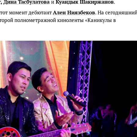
т,
Дина Тасбулатова
и
Куандык Шакиржанов
.
 тот момент дебютант
Ален Ниязбеков
. На сегодняшни
второй полнометражной киноленты «Каникулы в