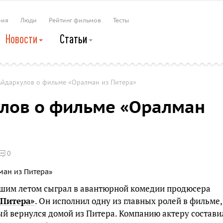
рия
Люди
Рейтинг фильмов
Тесты
Новости
Статьи
Айдаркулов о фильме «Оралман из Питера»
лов о фильме «Оралман
0
шим летом сыграл в авантюрной комедии продюсера
 Питера»
. Он исполнил одну из главных ролей в фильме,
рый вернулся домой из Питера. Компанию актеру состави