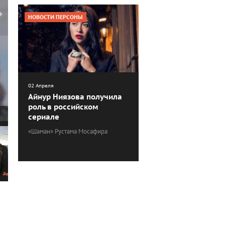
НОВОСТИ ПЕРСОНЫ
02 Апреля
Айнур Ниязова получила
роль в российском
сериале
«Шаман» Рустама Мосафира