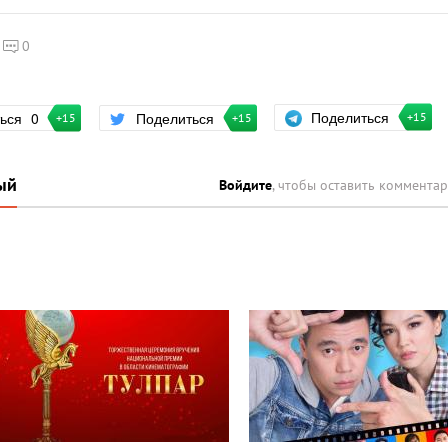
0
Поделиться
ться
0
Поделиться
+15
+15
+15
ый
Войдите
, чтобы оставить коммента