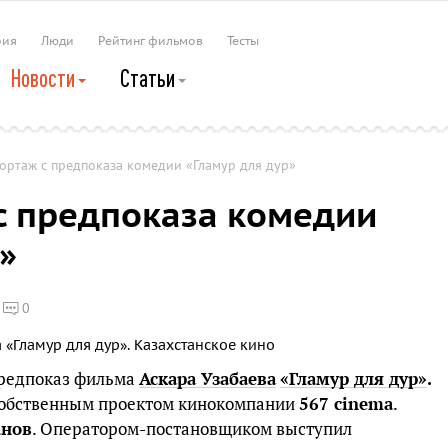
рия
Люди
Рейтинг фильмов
Тесты
Новости
Статьи
ортаж с предпоказа комедии «Гламур для дур»
с предпоказа комедии
»
0
предпоказ фильма
Аскара
Узабаева
«Гламур
для
дур»
.
собственным проектом кинокомпании
567 cinema
.
нов
. Оператором-постановщиком выступил