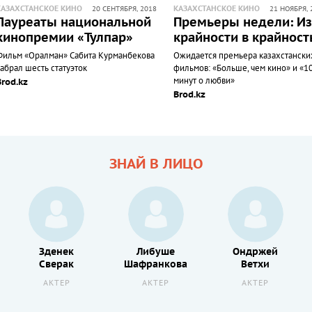
КАЗАХСТАНСКОЕ КИНО
КАЗАХСТАНСКОЕ КИНО
20 СЕНТЯБРЯ, 2018
21 НОЯБРЯ, 
Лауреаты национальной
Премьеры недели: Из
кинопремии «Тулпар»
крайности в крайност
Фильм «Оралман» Сабита Курманбекова
Ожидается премьера казахстански
абрал шесть статуэток
фильмов: «Больше, чем кино» и «1
минут о любви»
Brod.kz
Brod.kz
ЗНАЙ В ЛИЦО
Зденек
Либуше
Ондржей
Сверак
Шафранкова
Ветхи
АКТЕР
АКТЕР
АКТЕР