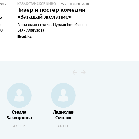
КАЗАХСТАНСКОЕ КИНО
2017
25 СЕНТЯБРЯ, 2018
Тизер и постер комедии
ь
«Загадай желание»
х
В эпизодах снялись Нурлан Коянбаев и
00
Баян Алагузова
Brod.kz
Стелла
Ладислав
Сильвия
Зазворкова
Смоляк
Сувадова
АКТЕР
АКТЕР
АКТЕР