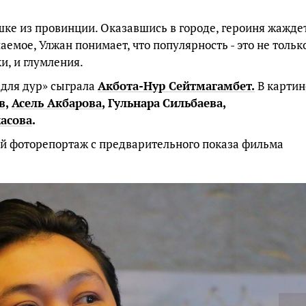
ушке из провинции. Оказавшись в городе, героиня жажде
аемое, Улжан понимает, что популярность - это не тольк
и, и глумления.
 для дур» сыграла
Акбота
-
Нур
Сейтмагамбет
.
В картин
в
,
Асель
Акбарова
,
Гульнара
Сильбаева
,
асова
.
й фоторепортаж с предварительного показа фильма