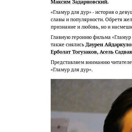
Максим
Задарновский
.
«Гламур для дур» - история о дев
славы и популярности. Обретя жел
признание и любовь, но и насмешк
Главную героиню фильма «Гламур
также снялись
Даурен
Айдаркуло
Ерболат
Тогузаков
,
Асель
Садвак
Представляем вниманию читателе
«Гламур для дур».