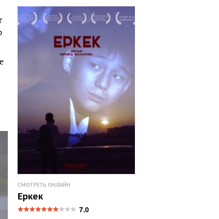
т
о
е
СМОТРЕТЬ ОНЛАЙН
Еркек
7.0