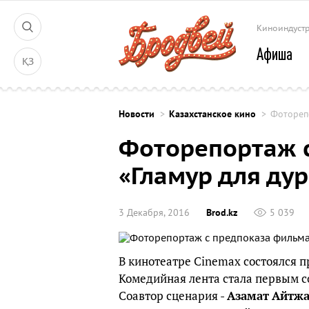
Киноиндуст
Афиша
ҚЗ
Новости
Казахстанское кино
Фотореп
Фоторепортаж 
«Гламур для дур
3 Декабря, 2016
Brod.kz
5 039
В кинотеатре Cinemax состоялся 
Комедийная лента стала первым 
Соавтор сценария -
Азамат
Айтжа